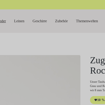
nder
Leinen
Geschirre
Zubehör
Themenwelten
Zug
Ro
Unser Tauha
Grau und Ro
wir 8 mm Ta
10 % 