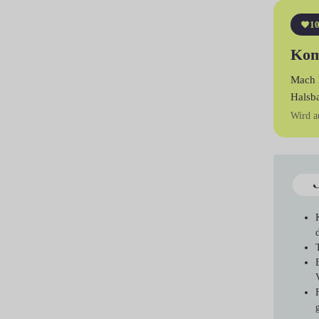
10
Kom
Mach 
Halsb
Wird a