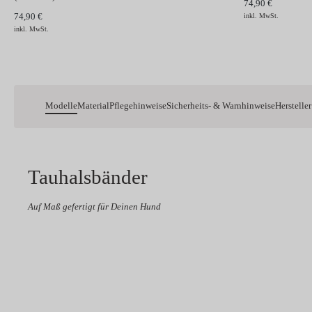
74,90 €
74,90 €
inkl. MwSt.
inkl. MwSt.
Modelle
Material
Pflegehinweise
Sicherheits- & Warnhinweise
Hersteller
Tauhalsbänder
Auf Maß gefertigt für Deinen Hund