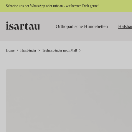
Schreibe uns per
WhatsApp
oder rufe an - wir beraten Dich gerne!
springen
Zur Hauptnavigation springen
Orthopädische Hundebetten
Halsbä
Home
Halsbänder
Tauhalsbänder nach Maß