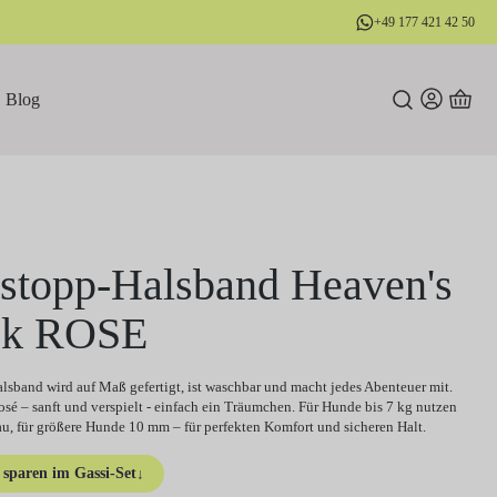
+49 177 421 42 50
Blog
stopp-Halsband Heaven's
ck ROSE
lsband wird auf Maß gefertigt, ist waschbar und macht jedes Abenteuer mit.
sé – sanft und verspielt - einfach ein Träumchen. Für Hunde bis 7 kg nutzen
u, für größere Hunde 10 mm – für perfekten Komfort und sicheren Halt.
sparen im Gassi-Set
↓