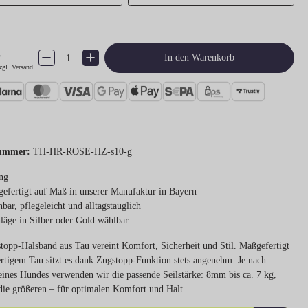
€
Produkt Anzahl: Gib den gewünschten Wert ein oder benutze die Schaltflächen um 
In den Warenkorb
zgl. Versand
ummer:
TH-HR-ROSE-HZ-s10-g
ng
efertigt auf Maß in unserer Manufaktur in Bayern
bar, pflegeleicht und alltagstauglich
läge in Silber oder Gold wählbar
topp-Halsband aus Tau vereint Komfort, Sicherheit und Stil. Maßgefertigt
rtigem Tau sitzt es dank Zugstopp-Funktion stets angenehm. Je nach
ines Hundes verwenden wir die passende Seilstärke: 8mm bis ca. 7 kg,
ie größeren – für optimalen Komfort und Halt.