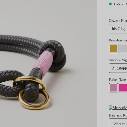
Lieferzeit: 
Gewicht Hund
bis 7 kg
au
Beschläge
- 
gold
si
Modell
- Zu
Zugstopp
Farbe
- Take
Takel Rose
Take
Messanle
Hals- und K