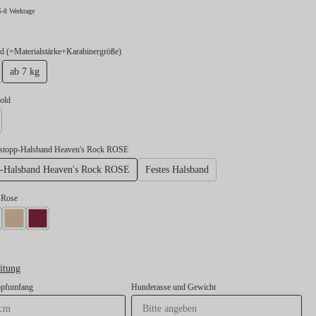
5-8 Werktage
auswählen
 (=Materialstärke+Karabinergröße)
ab 7 kg
swählen
gold
lber
gstopp-Halsband Heaven's Rock ROSE
-Halsband Heaven's Rock ROSE
Festes Halsband
l Rose
l Neonpink
Takel Beige
Takel Burgunder
itung
opfumfang
Hunderasse und Gewicht