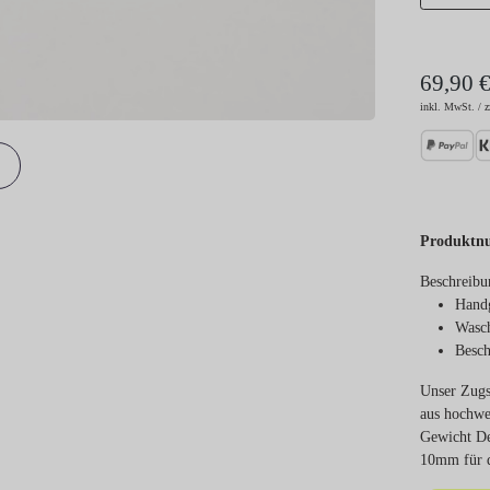
69,90 
inkl. MwSt. / z
Produktn
Beschreibu
Handg
Wasch
Besch
Unser Zugs
aus hochwe
Gewicht De
10mm für d