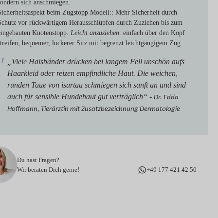
sondern sich anschmiegen.
Sicherheitsaspekt beim Zugstopp Modell:
: Mehr Sicherheit durch
Schutz vor rückwärtigem Herausschlüpfen durch Zuziehen bis zum
eingebauten Knotenstopp.
Leicht anzuziehen
: einfach über den Kopf
streifen; bequemer, lockerer Sitz mit begrenzt leichtgängigem Zug.
„Viele Halsbänder drücken bei langem Fell unschön aufs
Haarkleid oder reizen empfindliche Haut. Die weichen,
runden Taue von isartau schmiegen sich sanft an und sind
auch für sensible Hundehaut gut verträglich“ -
Dr. Edda
Hoffmann, Tierärztin mit Zusatzbezeichnung Dermatologie
Du hast Fragen?
Wir beraten Dich gerne!
+49 177 421 42 50