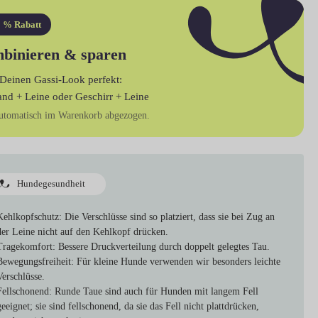
 % Rabatt
binieren & sparen
Deinen Gassi-Look perfekt:
and + Leine
oder
Geschirr + Leine
utomatisch im Warenkorb abgezogen.
Hundegesundheit
Kehlkopfschutz
: Die Verschlüsse sind so platziert, dass sie bei Zug an
der Leine nicht auf den Kehlkopf drücken.
Tragekomfort
: Bessere Druckverteilung durch doppelt gelegtes Tau.
Bewegungsfreiheit
: Für kleine Hunde verwenden wir besonders leichte
Verschlüsse.
Fellschonend
: Runde Taue sind auch für Hunden mit langem Fell
geeignet; sie sind fellschonend, da sie das Fell nicht plattdrücken,