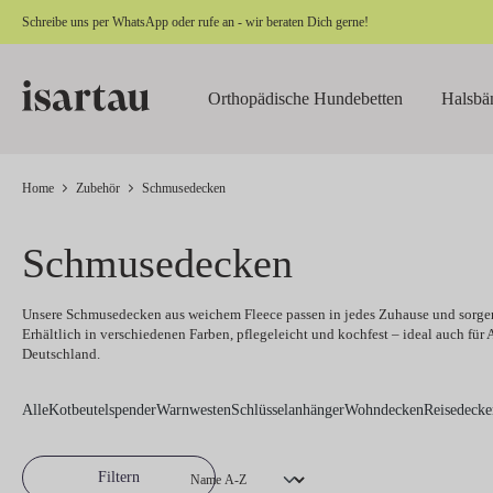
Schreibe uns per
WhatsApp
oder rufe an - wir beraten Dich gerne!
springen
Zur Hauptnavigation springen
Orthopädische Hundebetten
Halsbä
Home
Zubehör
Schmusedecken
Schmusedecken
Unsere
Schmusedecken
aus weichem Fleece passen in jedes Zuhause und sorg
Erhältlich in verschiedenen Farben, pflegeleicht und kochfest – ideal auch für Al
Deutschland.
Alle
Kotbeutelspender
Warnwesten
Schlüsselanhänger
Wohndecken
Reisedecke
Filtern