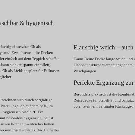
aschbar & hygienisch
Flauschig weich – auch
seitig einsetzbar. Ob als
abys und Erwachsene – die Decken
er einfach auf dem Teppich schaffen
Damit Deine Decke lange weich und ku
kann sich entspannt einrollen,
Fleece-Struktur dauerhaft angenehm u
Ob als Lieblingsplatz für Fellnasen
Waschgängen.
licher.
Perfekte Ergänzung z
Besonders praktisch ist die Kombinat
 zeichnen sich durch sorgfältige
Reisedecke für Stabilität und Schutz
Platz – egal ob auf dem Sofa, im
So entsteht ein vertrauter Rückzugso
– hygienisch bis 95 °C Ein
it besonders hygienisch. Selbst
e sitzen können, werden bei hohen
r und frisch – perfekt für Tierhalter