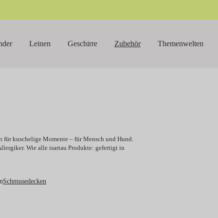
nder
Leinen
Geschirre
Zubehör
Themenwelten
en für kuschelige Momente – für Mensch und Hund.
lergiker. Wie alle isartau Produkte: gefertigt in
n
Schmusedecken