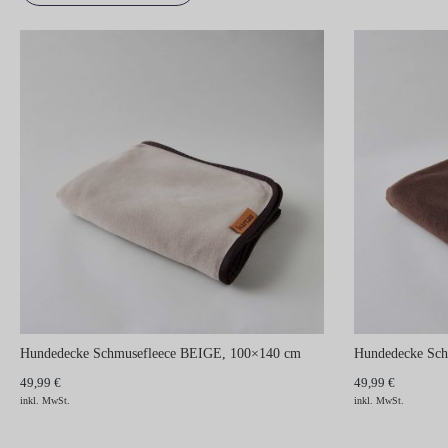
Hundedecke Schmusefleece BEIGE, 100×140 cm
Hundedecke Sc
49,99 €
49,99 €
inkl. MwSt.
inkl. MwSt.