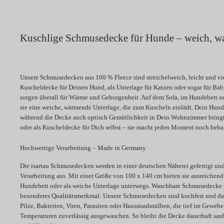
Kuschlige Schmusedecke für Hunde – weich, w
Unsere Schmusedecken aus 100 % Fleece sind streichelweich, leicht und viel
Kuscheldecke für Deinen Hund, als Unterlage für Katzen oder sogar für B
sorgen überall für Wärme und Geborgenheit. Auf dem Sofa, im Hundebett od
sie eine weiche, wärmende Unterlage, die zum Kuscheln einlädt. Dein Hund 
während die Decke auch optisch Gemütlichkeit in Dein Wohnzimmer bringt. 
oder als Kuscheldecke für Dich selbst – sie macht jeden Moment noch behag
Hochwertige Verarbeitung – Made in Germany
Die isartau Schmusedecken werden in einer deutschen Näherei gefertigt und
Verarbeitung aus. Mit einer Größe von 100 x 140 cm bieten sie ausreichend 
Hundebett oder als weiche Unterlage unterwegs. Waschbare Schmusedecke 
besonderes Qualitätsmerkmal: Unsere Schmusedecken sind kochfest und dam
Pilze, Bakterien, Viren, Parasiten oder Hausstaubmilben, die tief im Geweb
Temperaturen zuverlässig ausgewaschen. So bleibt die Decke dauerhaft saube