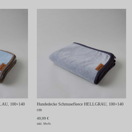
BLAU, 100×140
Hundedecke Schmusefleece HELLGRAU, 100×140
cm
49,99 €
inkl. MwSt.