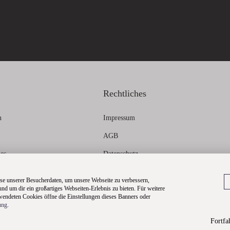
Rechtliches
n
Impressum
AGB
ies
Datenschutz
formationen
Widerrufsbelehrung
e unserer Besucherdaten, um unsere Webseite zu verbessern,
 und um dir ein großartiges Webseiten-Erlebnis zu bieten. Für weitere
Dateneinstellungen
endeten Cookies öffne die Einstellungen dieses Banners oder
ung
.
Vertrag widerrufen
Fortfa