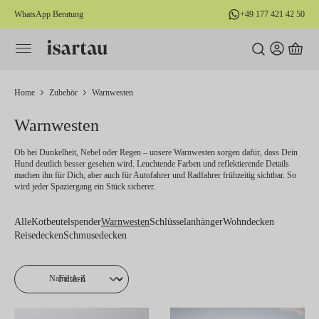
WhatsApp Beratung
+49 177 421 42 50
alt springen
Home
Zubehör
Warnwesten
Warnwesten
Ob bei Dunkelheit, Nebel oder Regen – unsere Warnwesten sorgen dafür, dass Dein
Hund deutlich besser gesehen wird. Leuchtende Farben und reflektierende Details
machen ihn für Dich, aber auch für Autofahrer und Radfahrer frühzeitig sichtbar. So
wird jeder Spaziergang ein Stück sicherer.
Alle
Kotbeutelspender
Warnwesten
Schlüsselanhänger
Wohndecken
Reisedecken
Schmusedecken
Filtern