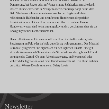
Wie machst Du Deinen Hund im Dunkeln sichtbar? Gerade in der
Dämmerung, bei Regen oder im Winter ist gute Sichtbarkeit entscheidend.
Unsere Hundewarnweste in Neongelb oder Neonorange sorgt dafür, dass
Dein Vierbeiner schon von weitem erkennbar ist. Ergänzend bieten
reflektierende Halsbänder und neonfarbene Hundeleinen die perfekte
Kombination, um Deinen Hund rundum sichtbar zu machen. Unsere
Hundewarnwesten sind leicht, atmungsaktiv und so geschnitten, dass sie die
Bewegungsfreiheit nicht einschränken.
Dank reflektierender Elemente wird Dein Hund im Straßenverkehr, beim
Spaziergang im Feld oder im Wald zuverlässig wahrgenommen. Das Material
ist robust, pflegeleicht und eignet sich für den täglichen Einsatz. Eine gut
sitzende Warnweste erhöht nicht nur die Sicherheit, sondern gibt auch Dir ein
beruhigendes Gefühl. Ob beim Abendspaziergang, im Herbstnebel oder
während der Jagdsaison – mit einer Hundewarnweste ist Dein Hund sichtbar
geschützt.
Weitere Details zu unseren Safety-Looks.
Newsletter