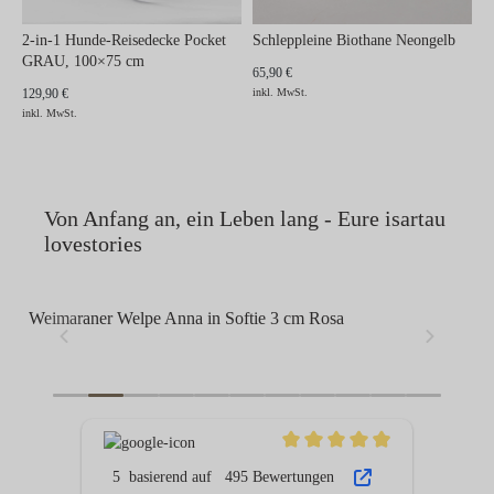
2-in-1 Hunde-Reisedecke Pocket
Schleppleine Biothane Neongelb
GRAU, 100×75 cm
65,90 €
129,90 €
inkl. MwSt.
inkl. MwSt.
Von Anfang an, ein Leben lang - Eure isartau
lovestories
Malinoiswelpen in Hundegeschirr Oliv, Größe M
La
B
5
basierend auf
495 Bewertungen