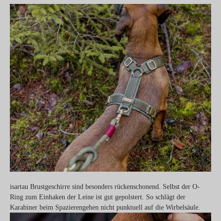
isartau Brustgeschirre sind besonders rückenschonend. Selbst der O-
Ring zum Einhaken der Leine ist gut gepolstert. So schlägt der
Karabiner beim Spazierengehen nicht punktuell auf die Wirbelsäule.