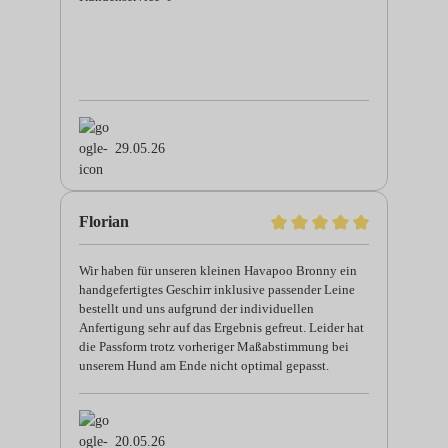
29.05.26
Florian
Wir haben für unseren kleinen Havapoo Bronny ein
handgefertigtes Geschirr inklusive passender Leine
bestellt und uns aufgrund der individuellen
Anfertigung sehr auf das Ergebnis gefreut. Leider hat
die Passform trotz vorheriger Maßabstimmung bei
unserem Hund am Ende nicht optimal gepasst.
Gerade bei sehr kleinen Hunden an der Grenze
zwischen zwei Größen scheint das manchmal doch
schwieriger zu sein als gedacht. Trotzdem möchten
wir ausdrücklich den sehr freundlichen, ehrlichen
20.05.26