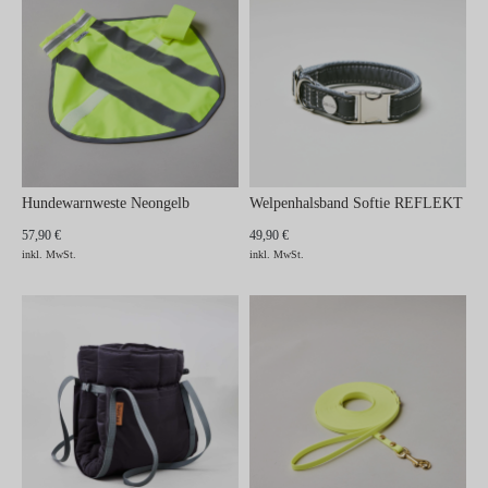
Hundewarnweste Neongelb
Welpenhalsband Softie REFLEKT
57,90 €
49,90 €
inkl. MwSt.
inkl. MwSt.