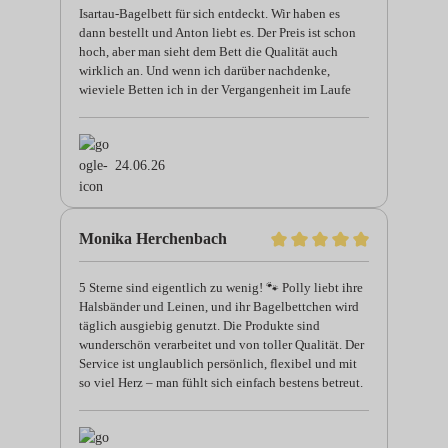
Isartau-Bagelbett für sich entdeckt. Wir haben es
dann bestellt und Anton liebt es. Der Preis ist schon
hoch, aber man sieht dem Bett die Qualität auch
wirklich an. Und wenn ich darüber nachdenke,
wieviele Betten ich in der Vergangenheit im Laufe
eines Hundelebens gekauft habe, lohnt es sich
definitiv. Hervorheben möchte ich den sehr netten
Kundenkontakt 😊❤️
24.06.26
Monika Herchenbach
5 Sterne sind eigentlich zu wenig! 🐾 Polly liebt ihre
Halsbänder und Leinen, und ihr Bagelbettchen wird
täglich ausgiebig genutzt. Die Produkte sind
wunderschön verarbeitet und von toller Qualität. Der
Service ist unglaublich persönlich, flexibel und mit
so viel Herz – man fühlt sich einfach bestens betreut.
Für uns einfach nicht zu toppen!