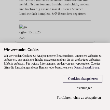
perfekt für den Sommer. Es sieht total schick, modern
und hochwertig aus und macht unseren Sommer-
Look einfach komplett. ☀️🐶 Besonders begeistert
bin ich von der Passform: Das Geschirr sitzt perfekt,
verrutscht nicht und scheint für meinen Hund super
angenehm zu sein. Die Verarbeitung ist wirklich top,
alles wirkt stabil, hochwertig und mit viel...
15.05.26
Wir verwenden Cookies
Lisa Schätzle
Wir verwenden Cookies zur Analyse unserer Besucherdaten, um unsere Webseite zu
verbessern, personalisierte Inhalte anzuzeigen und um dir ein großartiges Webseiten-
Wir haben schon zwei Geschirre und ein Halsband
Erlebnis zu bieten. Für weitere Informationen zu den von uns verwendeten Cookies
von Isartau und sind super happy damit. Sie sind sehr
öffne die Einstellungen dieses Banners oder besuche unsere
Datenschutzerklärung
.
hochwertig verarbeitet, mit ganz tollem Material,
super bequem für unsere Hündin und optisch einfach
Cookies akzeptieren
ein Hingucker. Es lief alles reibungslos ab und das
war bestimmt nicht das letzte Mal, dass wir dort
Einstellungen
bestellen - die Designs sind einfach besonders und
wunderschön.
Fortfahren, ohne zu akzeptieren
14.05.26