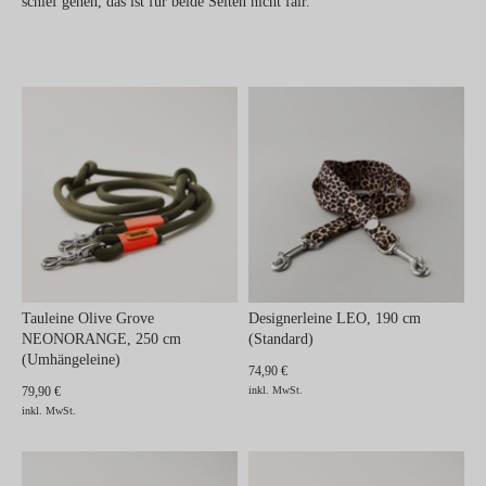
schief gehen, das ist für beide Seiten nicht fair.
Tauleine Olive Grove
Designerleine LEO, 190 cm
NEONORANGE, 250 cm
(Standard)
(Umhängeleine)
74,90 €
79,90 €
inkl. MwSt.
inkl. MwSt.