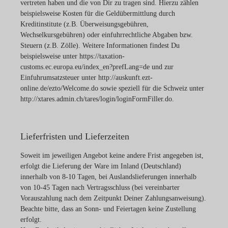
vertreten haben und die von Dir zu tragen sind. Hierzu zählen
beispielsweise Kosten für die Geldübermittlung durch
Kreditinstitute (z.B. Überweisungsgebühren,
Wechselkursgebühren) oder einfuhrrechtliche Abgaben bzw.
Steuern (z.B. Zölle). Weitere Informationen findest Du
beispielsweise unter
https://taxation-
customs.ec.europa.eu/index_en?prefLang=de
und zur
Einfuhrumsatzsteuer unter
http://auskunft.ezt-
online.de/ezto/Welcome.do
sowie speziell für die Schweiz unter
http://xtares.admin.ch/tares/login/loginFormFiller.do
.
Lieferfristen und Lieferzeiten
Soweit im jeweiligen Angebot keine andere Frist angegeben ist,
erfolgt die Lieferung der Ware im Inland (Deutschland)
innerhalb von 8-10 Tagen, bei Auslandslieferungen innerhalb
von 10-45 Tagen nach Vertragsschluss (bei vereinbarter
Vorauszahlung nach dem Zeitpunkt Deiner Zahlungsanweisung).
Beachte bitte, dass an Sonn- und Feiertagen keine Zustellung
erfolgt.