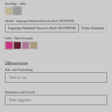
auswählen
Beschläge
- silber
gold
silber
Modell
- Zugstopp-Halsband Heaven's Rock NEONPINK
Zugstopp-Halsband Heaven's Rock NEONPINK
Festes Halsband
Farbe
- Takel Neonpink
Takel Neonpink
Takel Burgunder
Takel Rose
Takel Beige
Messanleitung
Hals- und Kopfumfang
Hunderasse und Gewicht