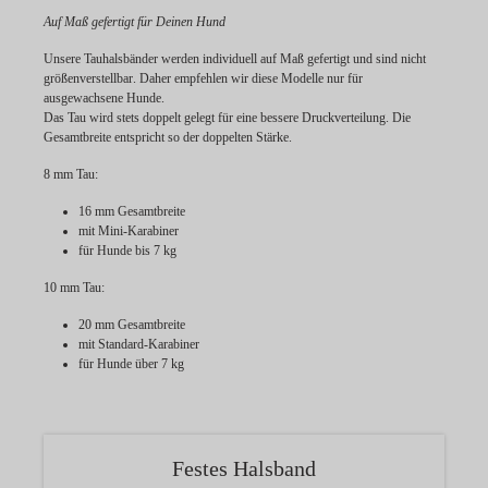
Auf Maß gefertigt für Deinen Hund
Unsere Tauhalsbänder werden individuell
auf Maß gefertigt
und sind
nicht
größenverstellbar
. Daher empfehlen wir diese Modelle nur für
ausgewachsene Hunde.
Das Tau wird stets doppelt gelegt für eine bessere Druckverteilung. Die
Gesamtbreite entspricht so der doppelten Stärke.
8 mm Tau:
16 mm Gesamtbreite
mit Mini-Karabiner
für Hunde bis 7 kg
10 mm Tau:
20 mm Gesamtbreite
mit Standard-Karabiner
für Hunde über 7 kg
Festes Halsband