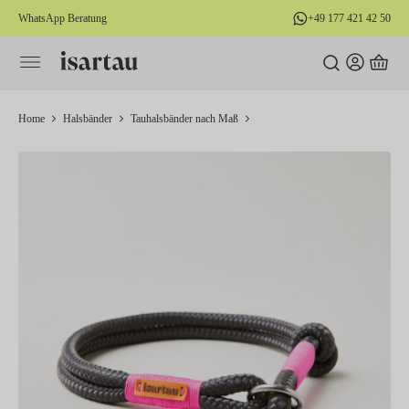
WhatsApp Beratung
+49 177 421 42 50
alt springen
Home
Halsbänder
Tauhalsbänder nach Maß