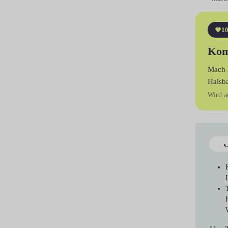
10
Kom
Mach 
Halsb
Wird a