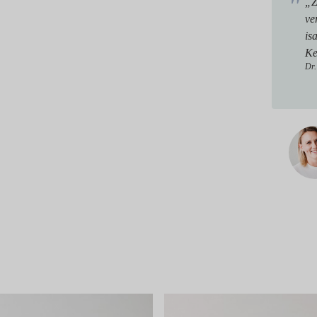
„Z
ve
is
Ke
Dr.