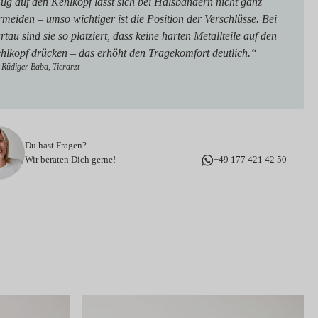
ug auf den Kehlkopf lässt sich bei Halsbändern nicht ganz
rmeiden – umso wichtiger ist die Position der Verschlüsse. Bei
artau sind sie so platziert, dass keine harten Metallteile auf den
hlkopf drücken – das erhöht den Tragekomfort deutlich.“
 Rüdiger Baba, Tierarzt
Du hast Fragen?
Wir beraten Dich gerne!
+49 177 421 42 50