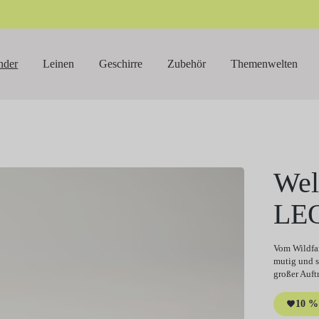
nder
Leinen
Geschirre
Zubehör
Themenwelten
Wel
LE
Vom Wildfa
mutig und st
großer Auftr
10 % 