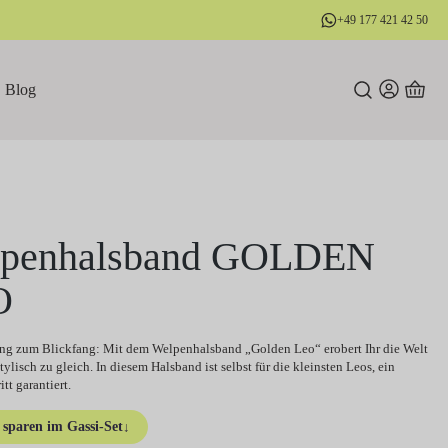
+49 177 421 42 50
Blog
penhalsband GOLDEN
O
ng zum Blickfang: Mit dem Welpenhalsband „Golden Leo“ erobert Ihr die Welt
ylisch zu gleich. In diesem Halsband ist selbst für die kleinsten Leos, ein
itt garantiert.
sparen im Gassi-Set
↓