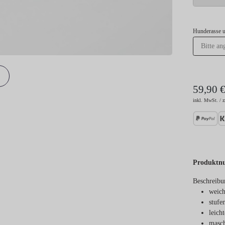
Hunderasse 
59,90 
inkl. MwSt. / z
Produktn
Beschreibu
weich
stufe
leich
masch