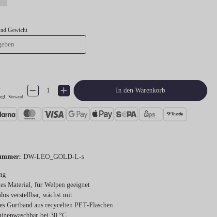
und Gewicht
€
Produkt Anzahl: Gib den gewünschten Wert ein oder benutze die Schaltflächen um 
In den Warenkorb
zgl. Versand
ummer:
DW-LEO_GOLD-L-s
ng
es Material, für Welpen geeignet
nlos verstellbar, wächst mit
tes Gurtband aus recycelten PET-Flaschen
inenwaschbar bei 30 °C