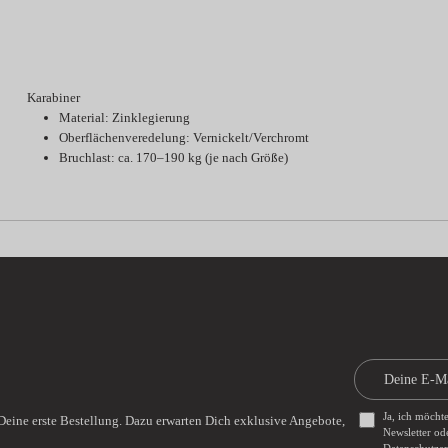
Karabiner
Material: Zinklegierung
Oberflächenveredelung: Vernickelt/Verchromt
Bruchlast: ca. 170–190 kg (je nach Größe)
Ja, ich möcht
Deine erste Bestellung. Dazu erwarten Dich exklusive Angebote,
Newsletter od
Datenschutze