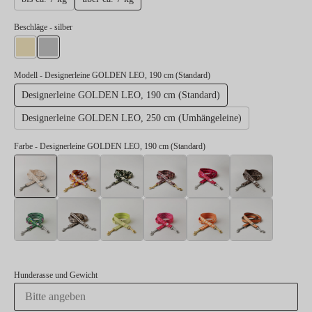
auswählen
Beschläge
- silber
gold
silber
Modell
- Designerleine GOLDEN LEO, 190 cm (Standard)
Designerleine GOLDEN LEO, 190 cm (Standard)
Designerleine GOLDEN LEO, 250 cm (Umhängeleine)
Farbe
- Designerleine GOLDEN LEO, 190 cm (Standard)
Designerleine GOLDEN LEO, 190 cm (Standard)
Designerleine BLUMENMEER, 190 cm (Standard)
Designerleine ENTDECKER, 190 cm (Sta
Designerleine FLANEUR, 190 c
Designerleine HER
Designerl
Designerleine SALTY, 190 cm (Standard)
Designerleine STADTGEFLÜSTER, 190 cm (Standa
Designerleine SUNNY, 190 cm (Standard)
Designerleine SWEETY, 190 cm
Designerleine WAND
Designer
Hunderasse und Gewicht