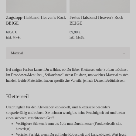
Zugstopp-Halsband Heaven's Rock
Festes Halsband Heaven's Rock
BEIGE
BEIGE
69,90 €
69,90 €
inkl. MwSt.
inkl. MwSt.
Material
Bei einigen Farben kannst Du wählen, ob Du lieber
Kletterseil
oder
Softtau
möchtest.
Im Dropdown-Menü bei
„Seilvariante“
siehst Du dann, um welches Material es sich
handelt. Beide Materialien haben spezifische Vorteile, je nach Deinen Bedürfnissen:
Kletterseil
Ursprünglich für den Klettersport entwickelt, sind Kletterseile besonders
strapazierfähig und robust. Sie nehmen wenig bis keine Feuchtigkeit auf und bieten
einen sicheren, rutschfesten Griff.
Verfügbare Stärken:
9 mm bis 10,5 mm Durchmesser (Produktdetails sind
hinterlegt).
Vorteile:
Perfekt, wenn Du auf hohe Robustheit und Langlebigkeit Wert legst.