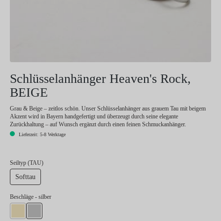
Schlüsselanhänger Heaven's Rock,
BEIGE
Grau & Beige – zeitlos schön. Unser Schlüsselanhänger aus grauem Tau mit beigem
Akzent wird in Bayern handgefertigt und überzeugt durch seine elegante
Zurückhaltung – auf Wunsch ergänzt durch einen feinen Schmuckanhänger.
Lieferzeit: 5-8 Werktage
auswählen
Seiltyp (TAU)
Softtau
auswählen
Beschläge
- silber
gold
silber