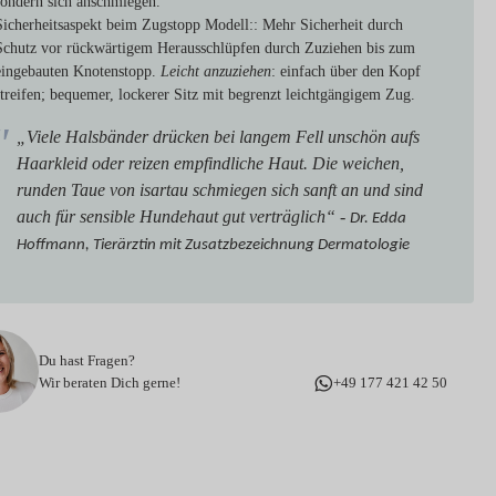
sondern sich anschmiegen.
Sicherheitsaspekt beim Zugstopp Modell:
: Mehr Sicherheit durch
Schutz vor rückwärtigem Herausschlüpfen durch Zuziehen bis zum
eingebauten Knotenstopp.
Leicht anzuziehen
: einfach über den Kopf
streifen; bequemer, lockerer Sitz mit begrenzt leichtgängigem Zug.
„Viele Halsbänder drücken bei langem Fell unschön aufs
Haarkleid oder reizen empfindliche Haut. Die weichen,
runden Taue von isartau schmiegen sich sanft an und sind
auch für sensible Hundehaut gut verträglich“ -
Dr. Edda
Hoffmann, Tierärztin mit Zusatzbezeichnung Dermatologie
Du hast Fragen?
Wir beraten Dich gerne!
+49 177 421 42 50