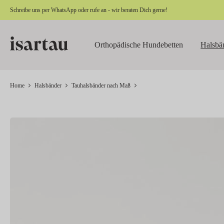
Schreibe uns per
WhatsApp
oder rufe an - wir beraten Dich gerne!
springen
Zur Hauptnavigation springen
Orthopädische Hundebetten
Halsbä
Home
Halsbänder
Tauhalsbänder nach Maß