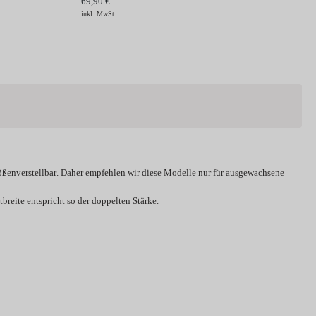
69,90 €
inkl. MwSt.
ößenverstellbar
. Daher empfehlen wir diese Modelle nur für ausgewachsene
breite entspricht so der doppelten Stärke.