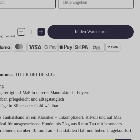
€
Produkt Anzahl: Gib den gewünschten Wert ein oder benutze die Schaltflächen um 
In den Warenkorb
zgl. Versand
ummer:
TH-HR-BEI-HF-s10-s
ng
efertigt auf Maß in unserer Manufaktur in Bayern
bar, pflegeleicht und alltagstauglich
läge in Silber oder Gold wählbar
s Tauhalsband ist ein Klassiker – unkompliziert, stilvoll und auf Maß
 Ideal für ausgewachsene Hunde: bis 7 kg aus 8 mm Tau mit besonders
arabinern, darüber 10 mm Tau – für stabilen Halt und hohen Tragekomfort.