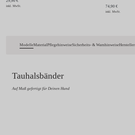
29,90 €
74,90 €
inkl. MwSt.
inkl. MwSt.
Modelle
Material
Pflegehinweise
Sicherheits- & Warnhinweise
Hersteller
Tauhalsbänder
Auf Maß gefertigt für Deinen Hund