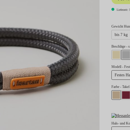
Lieferzeit: 
Gewicht Hund
bis 7 kg
au
Beschläge
- s
gold
si
Modell
- Fes
Festes H
Farbe
- Takel
Takel Beig
Take
Messanle
Hals- und K