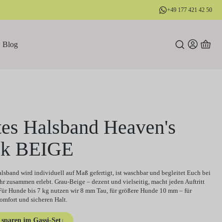
+49 177 421 42 50
Blog
tes Halsband Heaven's
k BEIGE
lsband wird individuell auf Maß gefertigt, ist waschbar und begleitet Euch bei
Ihr zusammen erlebt. Grau-Beige – dezent und vielseitig, macht jeden Auftritt
Für Hunde bis 7 kg nutzen wir 8 mm Tau, für größere Hunde 10 mm – für
omfort und sicheren Halt.
sparen im Gassi-Set
↓