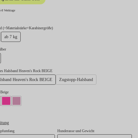
5-8 Werktage
auswählen
 (=Materialstärke+Karabinergröße)
ab 7 kg
swählen
ilber
lber
tes Halsband Heaven's Rock BEIGE
alsband Heaven's Rock BEIGE
Zugstopp-Halsband
 Beige
e
l Burgunder
Takel Neonpink
Takel Rose
itung
opfumfang
Hunderasse und Gewicht