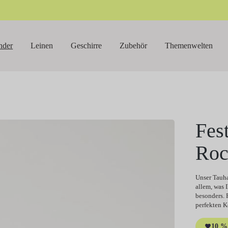
nder
Leinen
Geschirre
Zubehör
Themenwelten
Fes
Roc
Unser Tauha
allem, was 
besonders. 
perfekten K
10 % 