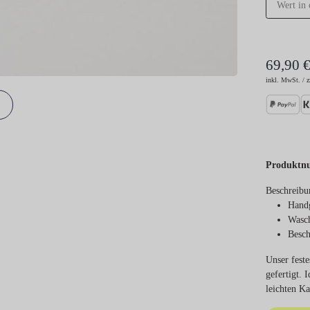
69,90 
inkl. MwSt. / z
Produktn
Beschreibu
Handg
Wasch
Besch
Unser feste
gefertigt.
leichten K