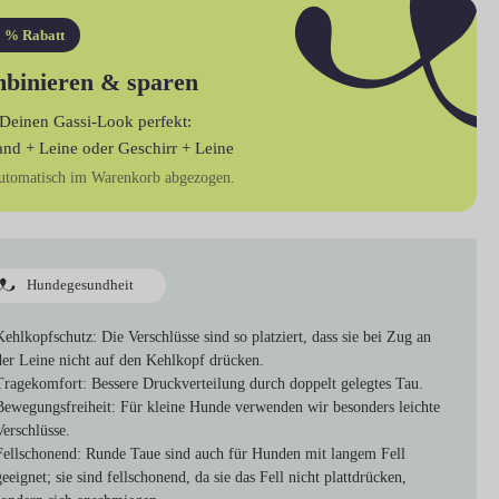
 % Rabatt
binieren & sparen
Deinen Gassi-Look perfekt:
and + Leine
oder
Geschirr + Leine
utomatisch im Warenkorb abgezogen.
Hundegesundheit
Kehlkopfschutz
: Die Verschlüsse sind so platziert, dass sie bei Zug an
der Leine nicht auf den Kehlkopf drücken.
Tragekomfort
: Bessere Druckverteilung durch doppelt gelegtes Tau.
Bewegungsfreiheit
: Für kleine Hunde verwenden wir besonders leichte
Verschlüsse.
Fellschonend
: Runde Taue sind auch für Hunden mit langem Fell
geeignet; sie sind fellschonend, da sie das Fell nicht plattdrücken,