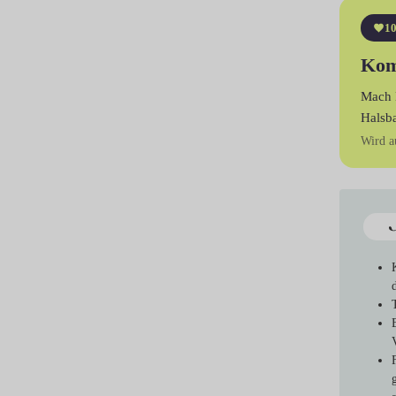
10
Kom
Mach 
Halsb
Wird a