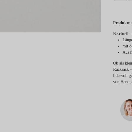
Produktn
Beschreibu
Länge
mit d
Aus h
Ob als kle
Rucksack –
liebevoll g
von Hand g