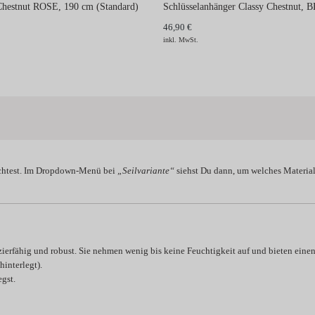
 Chestnut ROSE, 190 cm (Standard)
Schlüsselanhänger Classy Chestnut, 
46,90 €
inkl. MwSt.
htest. Im Dropdown-Menü bei
„Seilvariante“
siehst Du dann, um welches Material 
zierfähig und robust. Sie nehmen wenig bis keine Feuchtigkeit auf und bieten einen 
interlegt).
gst.