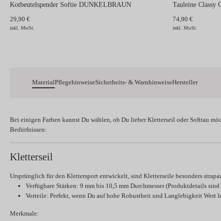
Kotbeutelspender Softie DUNKELBRAUN
Tauleine Classy
29,90 €
74,90 €
inkl. MwSt.
inkl. MwSt.
Material
Pflegehinweise
Sicherheits- & Warnhinweise
Hersteller
Bei einigen Farben kannst Du wählen, ob Du lieber
Kletterseil
oder
Softtau
möc
Bedürfnissen:
Kletterseil
Ursprünglich für den Klettersport entwickelt, sind Kletterseile besonders strapa
Verfügbare Stärken:
9 mm bis 10,5 mm Durchmesser (Produktdetails sind h
Vorteile:
Perfekt, wenn Du auf hohe Robustheit und Langlebigkeit Wert le
Merkmale: