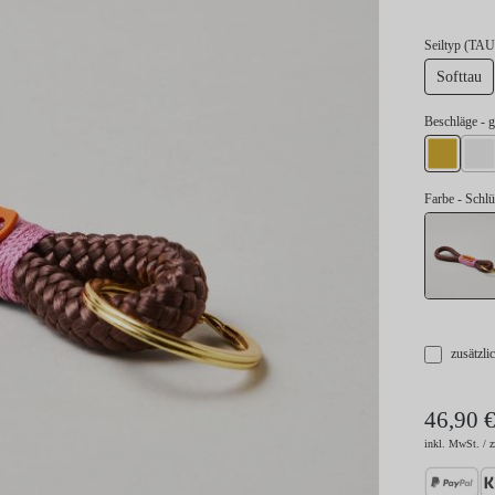
Seiltyp (TAU
Softtau
au
Beschläge
- 
gold
si
Farbe
- Schl
zusätzli
46,90 
inkl. MwSt. / z