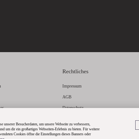
Rechtliches
n
Impressum
AGB
ies
Datenschutz
formationen
Widerrufsbelehrung
e unserer Besucherdaten, um unsere Webseite zu verbessern,
 und um dir ein großartiges Webseiten-Erlebnis zu bieten. Für weitere
Dateneinstellungen
endeten Cookies öffne die Einstellungen dieses Banners oder