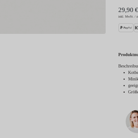
29,90 
inkl. MwSt. / z
Produktn
Beschreibu
Kotbe
Minik
geeig
Größe