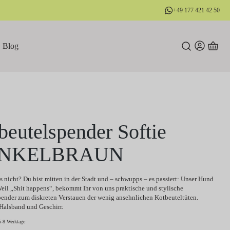
+49 177 421 42 50
Blog
beutelspender Softie
NKELBRAUN
s nicht? Du bist mitten in der Stadt und – schwupps – es passiert: Unser Hund
eil „Shit happens“, bekommt Ihr von uns praktische und stylische
ender zum diskreten Verstauen der wenig ansehnlichen Kotbeuteltüten.
Halsband und Geschirr.
5-8 Werktage