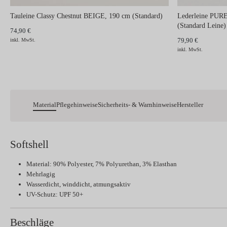
Tauleine Classy Chestnut BEIGE, 190 cm (Standard)
Lederleine PU
(Standard Leine)
74,90 €
79,90 €
inkl. MwSt.
inkl. MwSt.
Material
Pflegehinweise
Sicherheits- & Warnhinweise
Hersteller
Softshell
Material: 90% Polyester, 7% Polyurethan, 3% Elasthan
Mehrlagig
Wasserdicht, winddicht, atmungsaktiv
UV-Schutz: UPF 50+
Beschläge