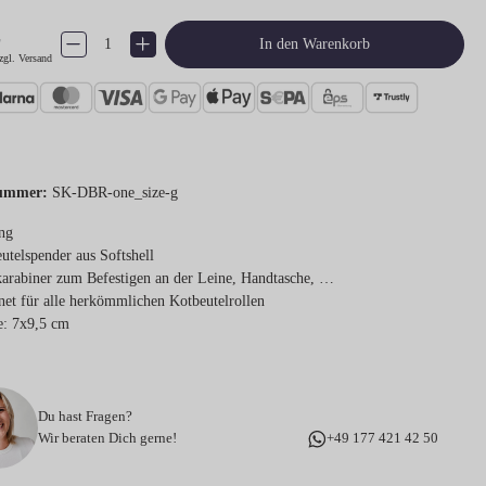
€
Produkt Anzahl: Gib den gewünschten Wert ein oder benutze die Schaltflächen um 
In den Warenkorb
zgl. Versand
ummer:
SK-DBR-one_size-g
ng
utelspender aus Softshell
arabiner zum Befestigen an der Leine, Handtasche, …
net für alle herkömmlichen Kotbeutelrollen
: 7x9,5 cm
Du hast Fragen?
Wir beraten Dich gerne!
+49 177 421 42 50