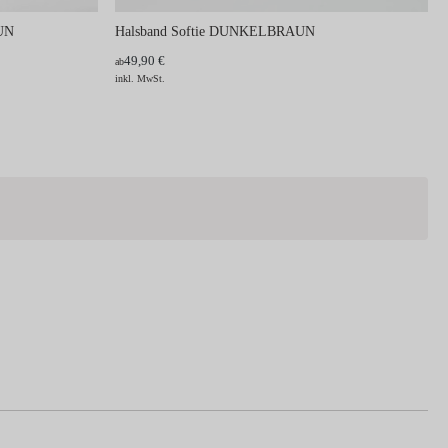
UN
Halsband Softie DUNKELBRAUN
49,90 €
ab
inkl. MwSt.