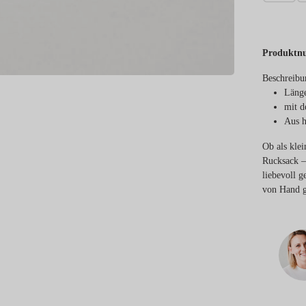
Produktn
Beschreibu
Länge
mit d
Aus h
Ob als kle
Rucksack –
liebevoll g
von Hand g