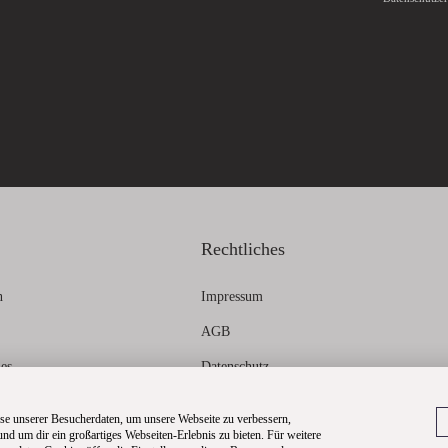
Rechtliches
n
Impressum
AGB
ies
Datenschutz
formationen
Widerrufsbelehrung
e unserer Besucherdaten, um unsere Webseite zu verbessern,
 und um dir ein großartiges Webseiten-Erlebnis zu bieten. Für weitere
Dateneinstellungen