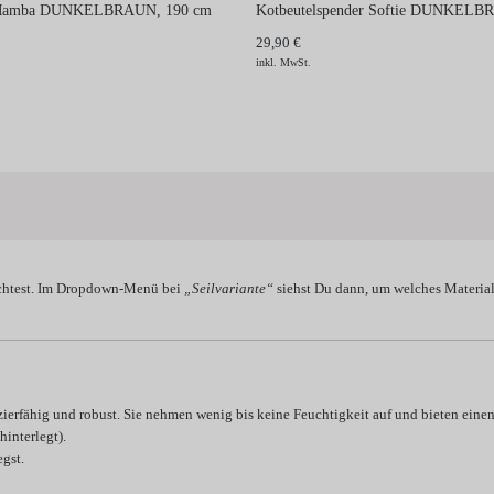
k Mamba DUNKELBRAUN, 190 cm
Kotbeutelspender Softie DUNKEL
29,90 €
inkl. MwSt.
htest. Im Dropdown-Menü bei
„Seilvariante“
siehst Du dann, um welches Material 
zierfähig und robust. Sie nehmen wenig bis keine Feuchtigkeit auf und bieten einen 
interlegt).
gst.