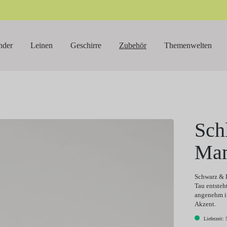
nder
Leinen
Geschirre
Zubehör
Themenwelten
Sch
Ma
Schwarz & D
Tau entsteh
angenehm in
Akzent.
Lieferzeit: 