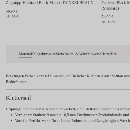
Zugstopp-Halsband Black Mamba DUNKELBRAUN
Tauleine Blac
(Standard)
69,90 €
74,90 €
inkl. MwSt.
inkl. MwSt.
Material
Pflegehinweise
Sicherheits- & Warnhinweise
Hersteller
Bei einigen Farben kannst Du wählen, ob Du lieber
Kletterseil
oder
Softtau
möc
Bedürfnissen:
Kletterseil
Ursprünglich für den Klettersport entwickelt, sind Kletterseile besonders strapa
Verfügbare Stärken:
9 mm bis 10,5 mm Durchmesser (Produktdetails sind h
Vorteile:
Perfekt, wenn Du auf hohe Robustheit und Langlebigkeit Wert le