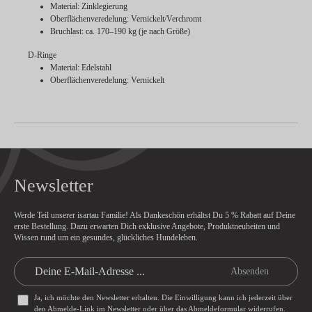
Material: Zinklegierung
Oberflächenveredelung: Vernickelt/Verchromt
Bruchlast: ca. 170–190 kg (je nach Größe)
D-Ringe
Material: Edelstahl
Oberflächenveredelung: Vernickelt
Newsletter
Werde Teil unserer isartau Familie! Als Dankeschön erhältst Du
5 % Rabatt
auf Deine
erste Bestellung. Dazu erwarten Dich exklusive Angebote, Produktneuheiten und
Wissen rund um ein gesundes, glückliches Hundeleben.
Absenden
Ja, ich möchte den Newsletter erhalten. Die Einwilligung kann ich jederzeit über
den Abmelde-Link im Newsletter oder über das
Abmeldeformular
widerrufen.