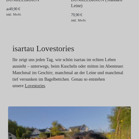
Leine)
49,90 €
ab
inkl. MwSt.
79,90 €
inkl. MwSt.
isartau Lovestories
Ihr zeigt uns jeden Tag, wie schön isartau im echten Leben
aussieht – unterwegs, beim Kuscheln oder mitten im Abenteuer.
Manchmal im Geschirr, manchmal an der Leine und manchmal
tief versunken im Bagelbettchen. Genau so entstehen
unsere
Lovestories
.
Ri
Ka