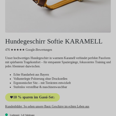
Hundegeschirr Softie KARAMELL
476 ★★★★★ Google-Bewertungen
Unser hochwertiges Hundegeschirr in warmem Karamell verbindet perfekte Passform
mit spürbarem Tragekomfort – für entspannte Spaziergänge, fokussiertes Training und
jedes Abenteuer dazwischen.
Echte Handarbeit aus Bayern
Vollunterlegte Polsterung ohne Druckstellen
Ergonomischer Sitz – mit Tierärzten entwickelt
Stufenlos verstellbar & maschinenwaschbar
10 % sparen im Gassi-Set
↓
Kundenbilder:
So sehen unsere Basic Geschirre im echten Leben aus
Lieferzeit: 5-8 Werktage