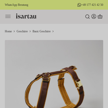
WhatsApp Beratung
+49 177 421 42 50
alt springen
Home
Geschirre
Basic Geschirre