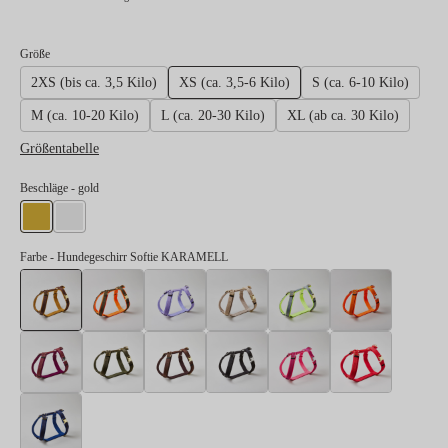
auswählen
Größe
2XS (bis ca. 3,5 Kilo)
XS (ca. 3,5-6 Kilo)
S (ca. 6-10 Kilo)
M (ca. 10-20 Kilo)
L (ca. 20-30 Kilo)
XL (ab ca. 30 Kilo)
Größentabelle
auswählen
Beschläge
- gold
gold
silber
Farbe
- Hundegeschirr Softie KARAMELL
Hundegeschirr Softie KARAMELL
Hundegeschirr Softie NEONORANGE-OLIV
Hundegeschirr Softie LAVENDEL
Hundegeschirr Softie BEIGE
Hundegeschirr So
Hundeges
Hundegeschirr Softie BURGUNDER
Hundegeschirr Softie OLIV
Hundegeschirr Softie DUNKELBRAUN
Hundegeschirr Softie SCHWA
Hundegeschirr Sof
Hundegesc
Hundegeschirr Softie DUNKELBLAU