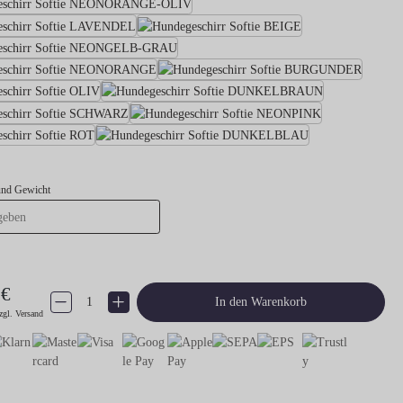
Hundegeschirr Softie NEONORANGE-
Hundegeschirr Softie LAVENDEL
Hundegeschirr Sof
Hundegeschirr Softie NEONGELB-GRAU
Hundegeschirr Softie NEONORANGE
Hundeg
Hundegeschirr Softie OLIV
Hundegeschir
Hundegeschirr Softie SCHWARZ
Hundegeschirr
Hundegeschirr Softie ROT
Hundegeschirr 
und Gewicht
 €
Produkt Anzahl: Gib den gewünschten Wert ein oder benutze die Schaltflächen um 
In den Warenkorb
zgl. Versand