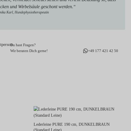
cken und Wirbelsäule geschont werden.“
ika Karl, Hundephysiotherapeutin
Du hast Fragen?
Wir beraten Dich gerne!
+49 177 421 42 50
Lederleine PURE 190 cm, DUNKELBRAUN
(Standard Leine)