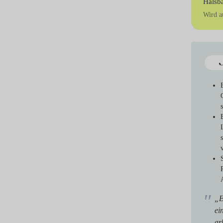
Halsb
Wird a
„E
ei
ar