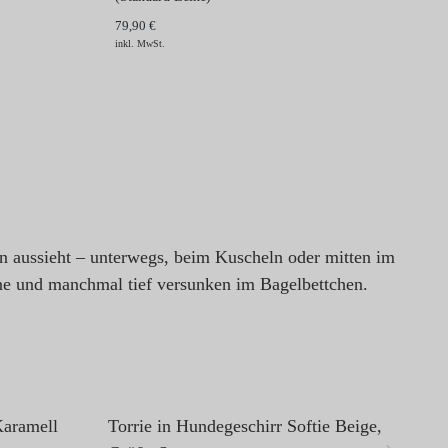
79,90 €
inkl. MwSt.
en aussieht – unterwegs, beim Kuscheln oder mitten im
e und manchmal tief versunken im Bagelbettchen.
Karamell
Torrie in Hundegeschirr Softie Beige,
M