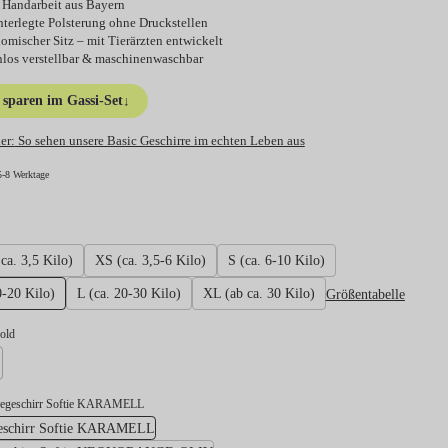
 Handarbeit aus Bayern
nterlegte Polsterung ohne Druckstellen
omischer Sitz – mit Tierärzten entwickelt
nlos verstellbar & maschinenwaschbar
sparen im Gassi-Set
↓
er:
So sehen unsere Basic Geschirre im echten Leben aus
5-8 Werktage
hlen
ca. 3,5 Kilo)
XS (ca. 3,5-6 Kilo)
S (ca. 6-10 Kilo)
Größentabelle
0-20 Kilo)
L (ca. 20-30 Kilo)
XL (ab ca. 30 Kilo)
swählen
gold
lber
degeschirr Softie KARAMELL
Hundegeschirr Softie KARAMELL