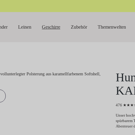
nder
Leinen
Geschirre
Zubehör
Themenwelten
Hun
KA
476 ★★★★
Unser hochw
spürbarem T
Abenteuer 