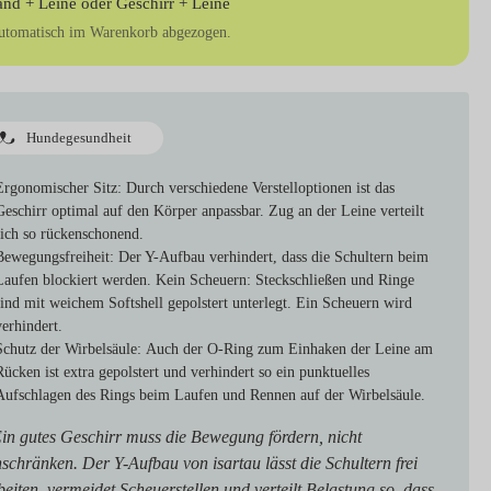
and + Leine
oder
Geschirr + Leine
utomatisch im Warenkorb abgezogen.
Hundegesundheit
Ergonomischer Sitz:
Durch verschiedene Verstelloptionen ist das
Geschirr optimal auf den Körper anpassbar. Zug an der Leine verteilt
sich so rückenschonend.
Bewegungsfreiheit:
Der Y-Aufbau verhindert, dass die Schultern beim
Laufen blockiert werden. Kein Scheuern: Steckschließen und Ringe
sind mit weichem Softshell gepolstert unterlegt. Ein Scheuern wird
verhindert.
Schutz der Wirbelsäule:
Auch der O-Ring zum Einhaken der Leine am
Rücken ist extra gepolstert und verhindert so ein punktuelles
Aufschlagen des Rings beim Laufen und Rennen auf der Wirbelsäule.
in gutes Geschirr muss die Bewegung fördern, nicht
nschränken. Der Y-Aufbau von isartau lässt die Schultern frei
beiten, vermeidet Scheuerstellen und verteilt Belastung so, dass