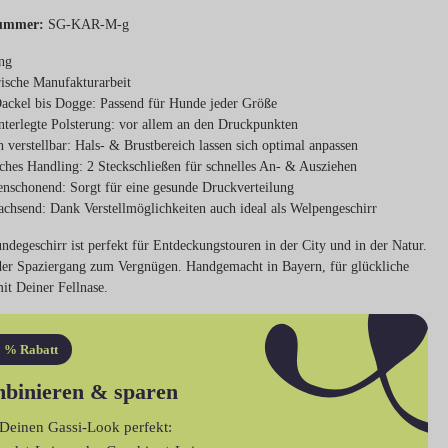
ummer:
SG-KAR-M-g
ng
ische
Manufakturarbeit
ackel bis Dogge
: Passend für Hunde jeder Größe
nterlegte Polsterung
: vor allem an den Druckpunkten
h verstellbar
: Hals- & Brustbereich lassen sich optimal anpassen
ches Handling
: 2 Steckschließen für schnelles An- & Ausziehen
enschonend
: Sorgt für eine gesunde Druckverteilung
achsend
: Dank Verstellmöglichkeiten auch ideal als Welpengeschirr
degeschirr ist perfekt für Entdeckungstouren in der City und in der Natur.
der Spaziergang zum Vergnügen. Handgemacht in Bayern, für glückliche
t Deiner Fellnase.
 % Rabatt
binieren & sparen
Deinen Gassi-Look perfekt: