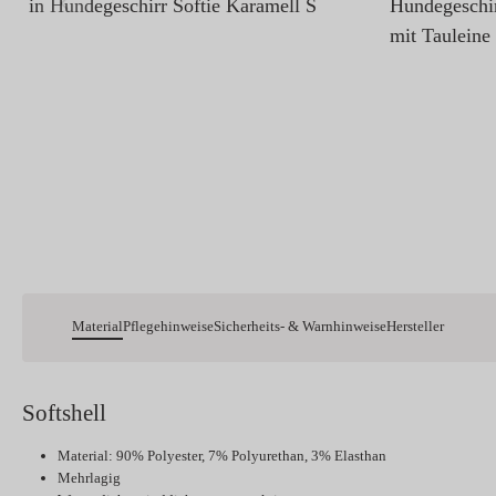
Hundegeschir
Dackelmädchen Frieda (Gewicht 8 Kilo)
mit Tauleine
in Hundegeschirr Softie Karamell S
Material
Pflegehinweise
Sicherheits- & Warnhinweise
Hersteller
Softshell
Material: 90% Polyester, 7% Polyurethan, 3% Elasthan
Mehrlagig