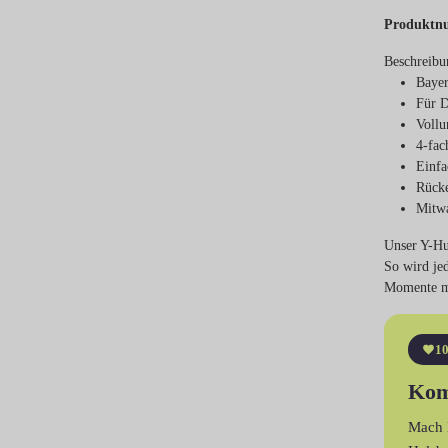
Produktn
Beschreibu
Bayer
Für D
Vollu
4-fac
Einfa
Rück
Mitw
Unser Y-Hun
So wird je
Momente mi
10
Kom
Mach 