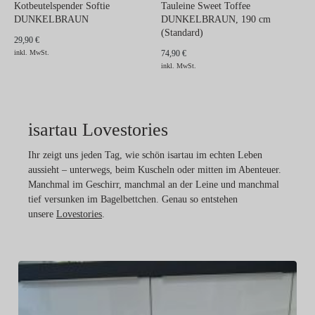
Kotbeutelspender Softie
Tauleine Sweet Toffee
DUNKELBRAUN
DUNKELBRAUN, 190 cm
(Standard)
29,90 €
inkl. MwSt.
74,90 €
inkl. MwSt.
isartau Lovestories
Ihr zeigt uns jeden Tag, wie schön isartau im echten Leben
aussieht – unterwegs, beim Kuscheln oder mitten im Abenteuer.
Manchmal im Geschirr, manchmal an der Leine und manchmal
tief versunken im Bagelbettchen. Genau so entstehen
unsere
Lovestories
.
De
G