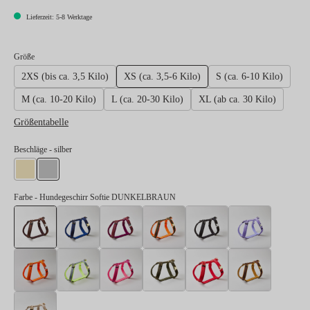
Lieferzeit: 5-8 Werktage
auswählen
Größe
2XS (bis ca. 3,5 Kilo)
XS (ca. 3,5-6 Kilo)
S (ca. 6-10 Kilo)
M (ca. 10-20 Kilo)
L (ca. 20-30 Kilo)
XL (ab ca. 30 Kilo)
Größentabelle
auswählen
Beschläge
- silber
gold
silber
Farbe
- Hundegeschirr Softie DUNKELBRAUN
Hundegeschirr Softie DUNKELBRAUN
Hundegeschirr Softie DUNKELBLAU
Hundegeschirr Softie BURGUNDER
Hundegeschirr Softie NEON
Hundegeschirr Sof
Hundeges
Hundegeschirr Softie NEONORANGE
Hundegeschirr Softie NEONGELB-GRAU
Hundegeschirr Softie NEONPINK
Hundegeschirr Softie OLIV
Hundegeschirr Soft
Hundeges
Hundegeschirr Softie BEIGE