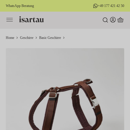
WhatsApp Beratung
+49 177 421 42 50
alt springen
Home
Geschirre
Basic Geschirre