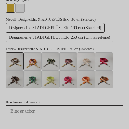
gold
silber
Modell
- Designerleine STADTGEFLÜSTER, 190 cm (Standard)
Designerleine STADTGEFLÜSTER, 190 cm (Standard)
Designerleine STADTGEFLÜSTER, 250 cm (Umhängeleine)
Farbe
- Designerleine STADTGEFLÜSTER, 190 cm (Standard)
Designerleine STADTGEFLÜSTER, 190 cm (Standard)
Designerleine BLUMENMEER, 190 cm (Standard)
Designerleine ENTDECKER, 190 cm (Sta
Designerleine FLANEUR, 190 c
Designerleine GOLD
Designer
Designerleine LEO, 190 cm (Standard)
Designerleine SALTY, 190 cm (Standard)
Designerleine SUNNY, 190 cm (Standard)
Designerleine SWEETY, 190 cm
Designerleine WAND
Designer
Hunderasse und Gewicht