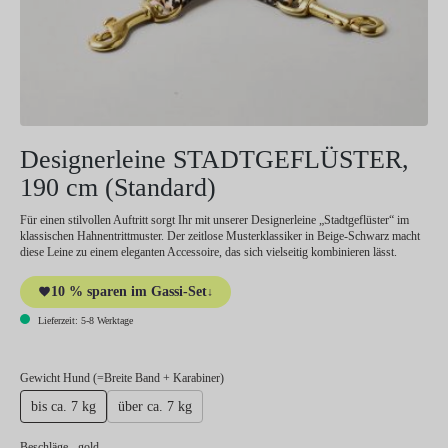
Designerleine STADTGEFLÜSTER,
190 cm (Standard)
Für einen stilvollen Auftritt sorgt Ihr mit unserer Designerleine „Stadtgeflüster“ im
klassischen Hahnentrittmuster. Der zeitlose Musterklassiker in Beige-Schwarz macht
diese Leine zu einem eleganten Accessoire, das sich vielseitig kombinieren lässt.
10 % sparen im Gassi-Set
↓
Lieferzeit: 5-8 Werktage
auswählen
Gewicht Hund (=Breite Band + Karabiner)
bis ca. 7 kg
über ca. 7 kg
auswählen
Beschläge
- gold