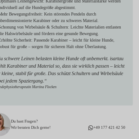
Optimales Leinengewicht:
Karabinergröße und Materialstärke werden
individuell auf die Hundegröße abgestimmt.
Mehr Bewegungsfreiheit:
Kein störendes Pendeln durch
überdimensionierte Karabiner oder zu schweres Material.
Schonung von Wirbelsäule & Schultern:
Leichte Materialien entlasten
die Halswirbelsäule und fördern eine gesunde Bewegung.
Erhöhte Sicherheit:
Passende Karabiner – leicht für kleine Hunde,
robust für große – sorgen für sicheren Halt ohne Überlastung.
u schwere Leinen belasten kleine Hunde oft unbemerkt. isartau
hlt Karabiner und Material so, dass sie wirklich passen – leicht
r kleine, stabil für große. Das schützt Schultern und Wirbelsäule
bei jedem Spaziergang.“
dephysiotherapeutin Martina Flocken
Du hast Fragen?
Wir beraten Dich gerne!
+49 177 421 42 50