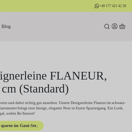
+49 177 421 42 50
Blog
ignerleine FLANEUR,
 cm (Standard)
ieren und dabei richtig gut aussehen. Unsere Designerleine Flaneur im schwarz-
Karomuster bringt eine lässige, elegante Note in Euren Spaziergang. Ein Look,
egal, wohin Ihr flaniert!
sparen im Gassi-Set
↓