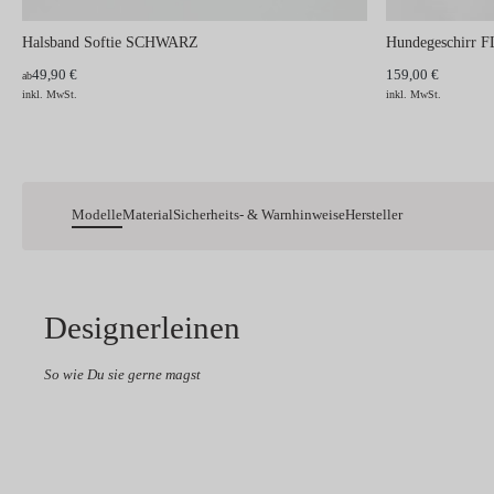
Halsband Softie SCHWARZ
Hundegeschirr
49,90 €
159,00 €
ab
inkl. MwSt.
inkl. MwSt.
Modelle
Material
Sicherheits- & Warnhinweise
Hersteller
Designerleinen
So wie Du sie gerne magst