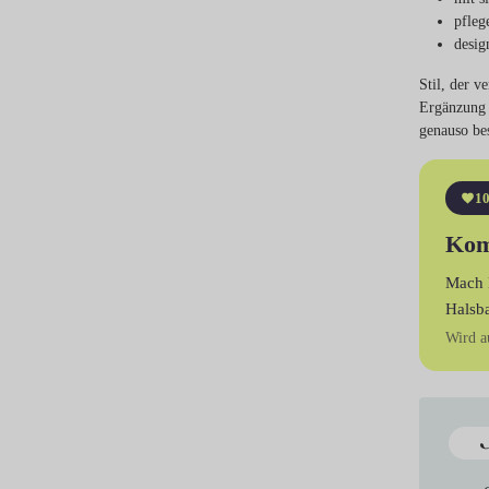
pfleg
desig
Stil, der v
Ergänzung 
genauso bes
10
Kom
Mach 
Halsb
Wird a