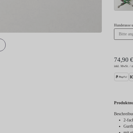
Hunderasse 
74,90 
inkl. MwSt. / z
Produktn
Beschreibu
2-fac
Gurtb
mit s