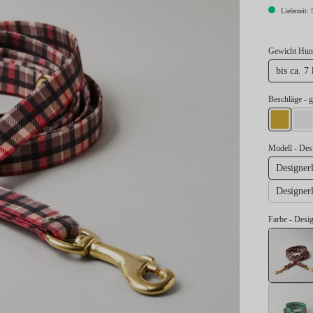
Lieferzeit: 
Gewicht Hund
bis ca. 7
au
Beschläge
- 
gold
si
Modell
- Des
Designer
Designer
Farbe
- Desi