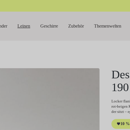
nder
Leinen
Geschirre
Zubehör
Themenwelten
Des
190
Locker flan
rot-beigen 
der sitzt – 
10 % 