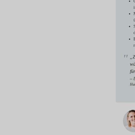
„Z
wä
fü
– 
Hun