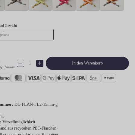
und Gewicht
€
Produkt Anzahl: Gib den gewünschten Wert ein oder benutze die Schaltflächen um 
In den Warenkorb
zgl. Versand
ummer:
DL-FLAN-FL2-15mm-g
ng
h Verstellmöglichkeit
and aus recycelten PET-Flaschen
ilber- oder goldfarbenen Karabinern