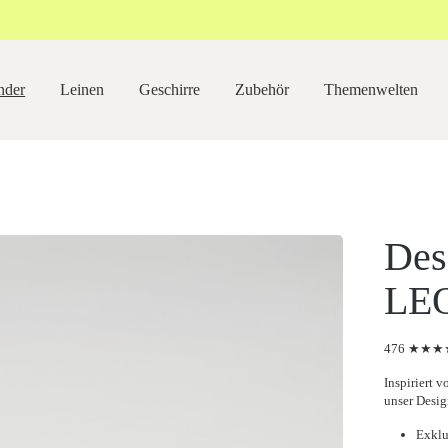
nder
Leinen
Geschirre
Zubehör
Themenwelten
Des
LE
476 ★★★★
Inspiriert 
unser Desig
Exklu