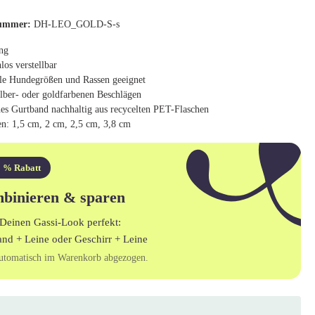
ummer:
DH-LEO_GOLD-S-s
ng
nlos verstellbar
lle Hundegrößen und Rassen geeignet
ilber- oder goldfarbenen Beschlägen
es Gurtband nachhaltig aus recycelten PET-Flaschen
en: 1,5 cm, 2 cm, 2,5 cm, 3,8 cm
 % Rabatt
binieren & sparen
Deinen Gassi-Look perfekt:
and + Leine
oder
Geschirr + Leine
utomatisch im Warenkorb abgezogen.