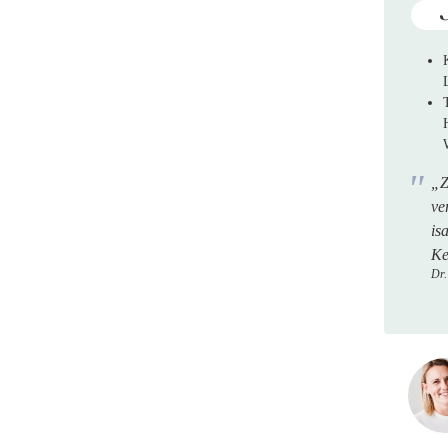
„Z
ve
is
Ke
Dr.