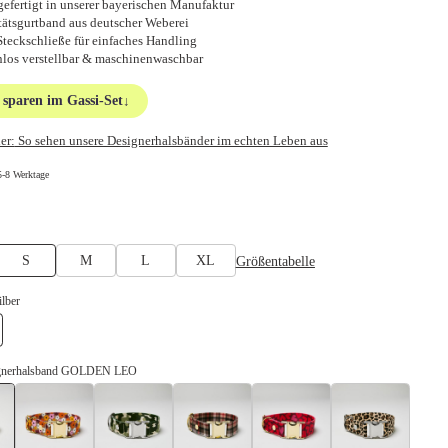
efertigt in unserer bayerischen Manufaktur
tätsgurtband aus deutscher Weberei
Steckschließe für einfaches Handling
nlos verstellbar & maschinenwaschbar
sparen im Gassi-Set
↓
er:
So sehen unsere Designerhalsbänder im echten Leben aus
5-8 Werktage
hlen
Größentabelle
S
M
L
XL
swählen
ilber
lber
ignerhalsband GOLDEN LEO
Designerhalsband GOLDEN LEO
Designerhalsband BLUMENMEER
Designerhalsband ENTDECKER
Designerhalsband FLANEUR
Designerhalsband
Design