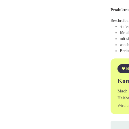
Produktn
Beschreibu
stufe
für a
mit s
weich
Breit
10
Kom
Mach 
Halsb
Wird a