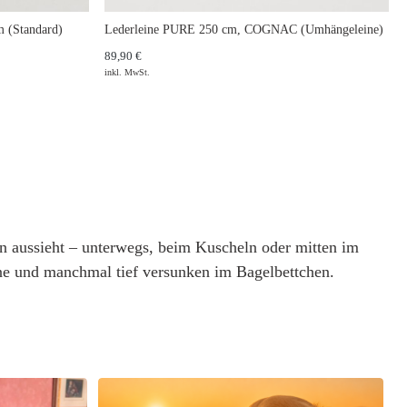
 (Standard)
Lederleine PURE 250 cm, COGNAC (Umhängeleine)
89,90 €
inkl. MwSt.
en aussieht – unterwegs, beim Kuscheln oder mitten im
e und manchmal tief versunken im Bagelbettchen.
L