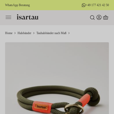
WhatsApp Beratung
+49 177 421 42 50
alt springen
Home
Halsbänder
Tauhalsbänder nach Maß