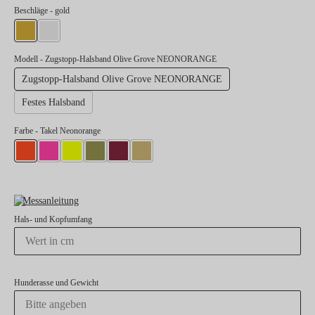
auswählen
Beschläge
- gold
gold
silber
Modell
- Zugstopp-Halsband Olive Grove NEONORANGE
Zugstopp-Halsband Olive Grove NEONORANGE
Festes Halsband
Farbe
- Takel Neonorange
Takel Neonorange
Takel Neonpink
Takel Neongelb
Takel Moos
Takel Burgunder
Takel Gold
Messanleitung
Hals- und Kopfumfang
Hunderasse und Gewicht