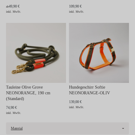
49,90 €
109,90 €
ab
inkl. MwSt.
inkl. MwSt.
Tauleine Olive Grove
Hundegeschirr Softie
NEONORANGE, 190 cm
NEONORANGE-OLIV
(Standard)
139,00 €
74,90 €
inkl. MwSt.
inkl. MwSt.
Material