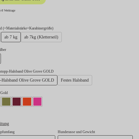
5-8 Werktage
auswählen
 (=Materialstärke+Karabinergröße)
ab 7 kg
ab 7kg (Kletterseil)
swählen
ilber
lber
gstopp-Halsband Olive Grove GOLD
p-Halsband Olive Grove GOLD
Festes Halsband
l Gold
l Neongelb
Takel Moos
Takel Burgunder
Takel Neonorange
Takel Neonpink
itung
opfumfang
Hunderasse und Gewicht