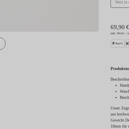
69,90 
inkl. MwSt. / z
Produktn
Beschreibu
Handg
Wasch
Besch
Unser Zugs
aus hochwe
Gewicht De
10mm für d