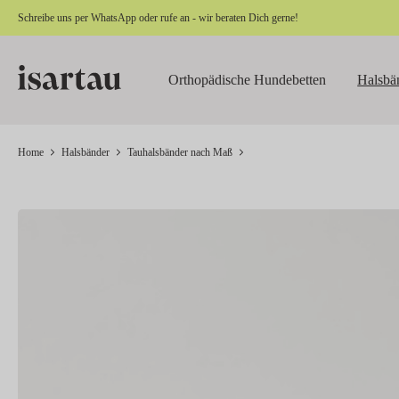
Schreibe uns per
WhatsApp
oder rufe an - wir beraten Dich gerne!
springen
Zur Hauptnavigation springen
Orthopädische Hundebetten
Halsbä
Home
Halsbänder
Tauhalsbänder nach Maß