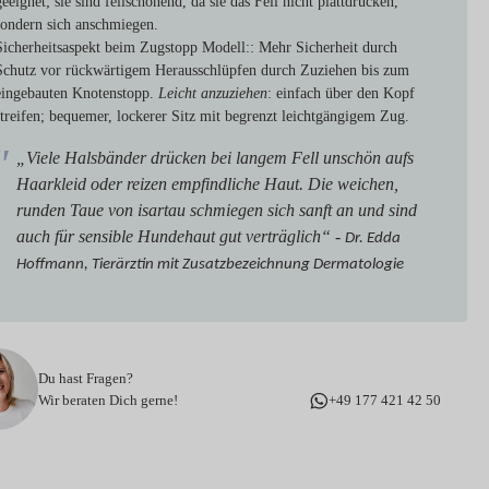
geeignet; sie sind fellschonend, da sie das Fell nicht plattdrücken,
sondern sich anschmiegen.
Sicherheitsaspekt beim Zugstopp Modell:
: Mehr Sicherheit durch
Schutz vor rückwärtigem Herausschlüpfen durch Zuziehen bis zum
eingebauten Knotenstopp.
Leicht anzuziehen
: einfach über den Kopf
streifen; bequemer, lockerer Sitz mit begrenzt leichtgängigem Zug.
„Viele Halsbänder drücken bei langem Fell unschön aufs
Haarkleid oder reizen empfindliche Haut. Die weichen,
runden Taue von isartau schmiegen sich sanft an und sind
auch für sensible Hundehaut gut verträglich“ -
Dr. Edda
Hoffmann, Tierärztin mit Zusatzbezeichnung Dermatologie
Du hast Fragen?
Wir beraten Dich gerne!
+49 177 421 42 50