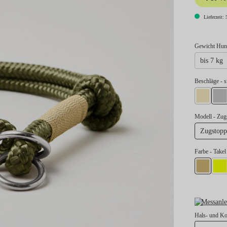
Lieferzeit: 
Gewicht Hund
bis 7 kg
au
Beschläge
- s
gold
si
Modell
- Zu
Zugstop
Farbe
- Take
Takel Gold
Take
Messanle
Hals- und K