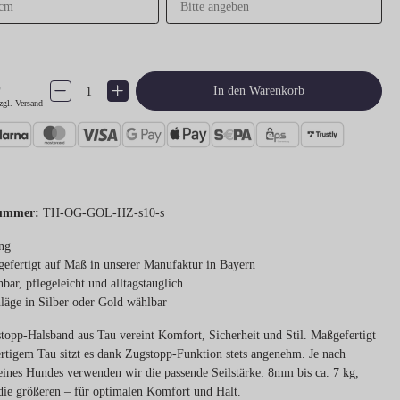
€
Produkt Anzahl: Gib den gewünschten Wert ein oder benutze die Schaltflächen um 
In den Warenkorb
zgl. Versand
ummer:
TH-OG-GOL-HZ-s10-s
ng
efertigt auf Maß in unserer Manufaktur in Bayern
bar, pflegeleicht und alltagstauglich
läge in Silber oder Gold wählbar
topp-Halsband aus Tau vereint Komfort, Sicherheit und Stil. Maßgefertigt
rtigem Tau sitzt es dank Zugstopp-Funktion stets angenehm. Je nach
ines Hundes verwenden wir die passende Seilstärke: 8mm bis ca. 7 kg,
ie größeren – für optimalen Komfort und Halt.