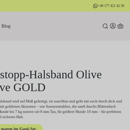
+49 177 421 42 50
Blog
stopp-Halsband Olive
ove GOLD
lsband wird auf Maß gefertigt, ist waschbar und geht mit euch durch dick und
mit goldenen Akzenten – wie Sonnenstrahlen, die sanft durchs Blätterdach
 Hunde bis 7 kg nutzen wir 8 mm Tau, für größere Hunde 10 mm – für perfekten
 sicheren Halt.
sparen im Gassi-Set
↓