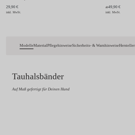
29,90 €
49,90 €
ab
inkl. MwSt.
inkl. MwSt.
Modelle
Material
Pflegehinweise
Sicherheits- & Warnhinweise
Hersteller
Tauhalsbänder
Auf Maß gefertigt für Deinen Hund