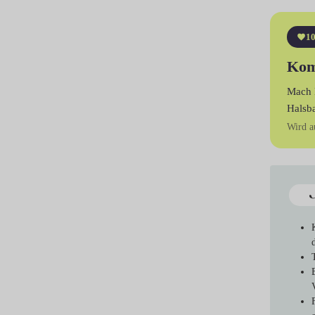
10
Kom
Mach 
Halsb
Wird a