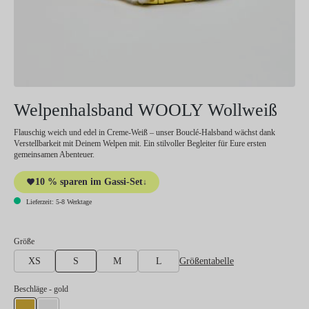
Welpenhalsband WOOLY Wollweiß
Flauschig weich und edel in Creme-Weiß – unser Bouclé-Halsband wächst dank
Verstellbarkeit mit Deinem Welpen mit. Ein stilvoller Begleiter für Eure ersten
gemeinsamen Abenteuer.
10 % sparen im Gassi-Set
↓
Lieferzeit: 5-8 Werktage
auswählen
Größe
Größentabelle
XS
S
M
L
auswählen
Beschläge
- gold