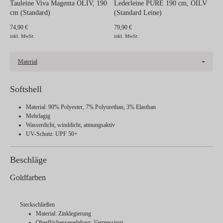
Tauleine Viva Magenta OLIV, 190
Lederleine PURE 190 cm, OILV
cm (Standard)
(Standard Leine)
74,90 €
79,90 €
inkl. MwSt.
inkl. MwSt.
Material
Softshell
Material: 90% Polyester, 7% Polyurethan, 3% Elasthan
Mehrlagig
Wasserdicht, winddicht, atmungsaktiv
UV-Schutz: UPF 50+
Beschläge
Goldfarben
Steckschließen
Material: Zinklegierung
Oberflächenveredelung: Vermessingt