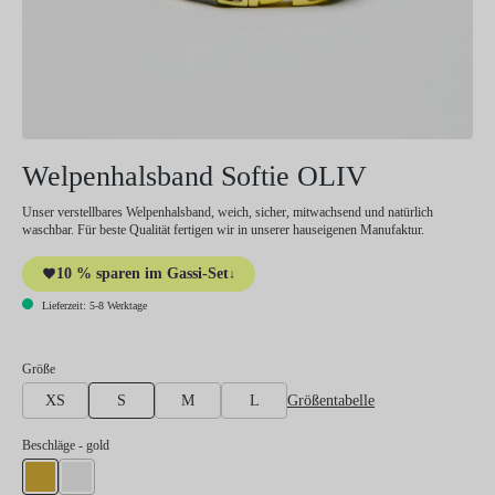
Welpenhalsband Softie OLIV
Unser verstellbares Welpenhalsband, weich, sicher, mitwachsend und natürlich
waschbar. Für beste Qualität fertigen wir in unserer hauseigenen Manufaktur.
10 % sparen im Gassi-Set
↓
Lieferzeit: 5-8 Werktage
auswählen
Größe
Größentabelle
XS
S
M
L
auswählen
Beschläge
- gold
gold
silber