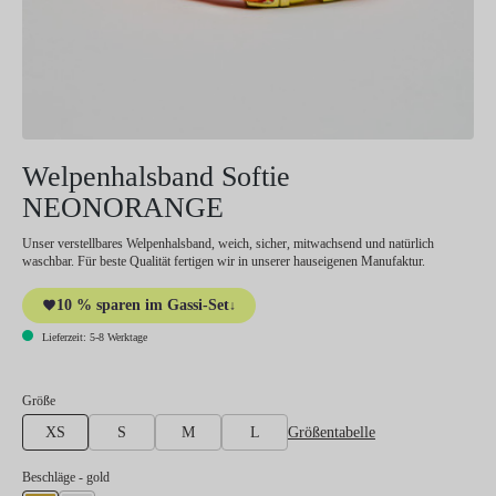
Welpenhalsband Softie
NEONORANGE
Unser verstellbares Welpenhalsband, weich, sicher, mitwachsend und natürlich
waschbar. Für beste Qualität fertigen wir in unserer hauseigenen Manufaktur.
10 % sparen im Gassi-Set
↓
Lieferzeit: 5-8 Werktage
auswählen
Größe
Größentabelle
XS
S
M
L
auswählen
Beschläge
- gold