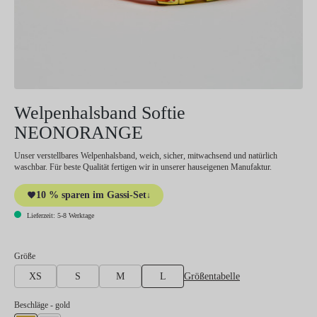
Welpenhalsband Softie
NEONORANGE
Unser verstellbares Welpenhalsband, weich, sicher, mitwachsend und natürlich
waschbar. Für beste Qualität fertigen wir in unserer hauseigenen Manufaktur.
10 % sparen im Gassi-Set
↓
Lieferzeit: 5-8 Werktage
auswählen
Größe
Größentabelle
XS
S
M
L
auswählen
Beschläge
- gold