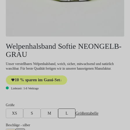
Welpenhalsband Softie NEONGELB-
GRAU
Unser verstellbares Welpenhalsband, weich, sicher, mitwachsend und natürlich
waschbar. Für beste Qualität fertigen wir in unserer hauseigenen Manufaktur.
10 % sparen im Gassi-Set
↓
Lieferzeit: 5-8 Werktage
auswählen
Größe
Größentabelle
XS
S
M
L
auswählen
Beschläge
- silber