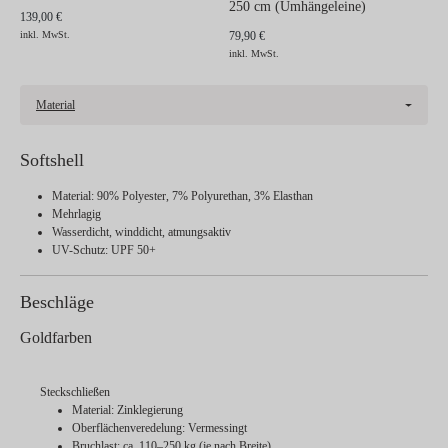
250 cm (Umhängeleine)
139,00 €
inkl. MwSt.
79,90 €
inkl. MwSt.
Material
Softshell
Material: 90% Polyester, 7% Polyurethan, 3% Elasthan
Mehrlagig
Wasserdicht, winddicht, atmungsaktiv
UV-Schutz: UPF 50+
Beschläge
Goldfarben
Steckschließen
Material: Zinklegierung
Oberflächenveredelung: Vermessingt
Bruchlast: ca. 110–250 kg (je nach Breite)