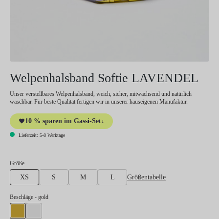
Welpenhalsband Softie LAVENDEL
Unser verstellbares Welpenhalsband, weich, sicher, mitwachsend und natürlich
waschbar. Für beste Qualität fertigen wir in unserer hauseigenen Manufaktur.
10 % sparen im Gassi-Set
↓
Lieferzeit: 5-8 Werktage
auswählen
Größe
Größentabelle
XS
S
M
L
auswählen
Beschläge
- gold
gold
silber