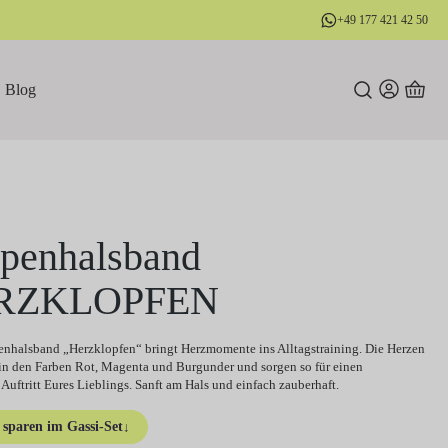
+49 177 421 42 50
Blog
penhalsband
RZKLOPFEN
nhalsband „Herzklopfen“ bringt Herzmomente ins Alltagstraining. Die Herzen
n den Farben Rot, Magenta und Burgunder und sorgen so für einen
 Auftritt Eures Lieblings. Sanft am Hals und einfach zauberhaft.
sparen im Gassi-Set
↓