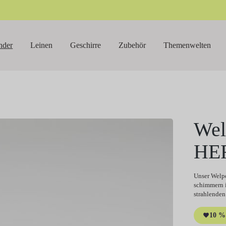
nder
Leinen
Geschirre
Zubehör
Themenwelten
Wel
HE
Unser Welpe
schimmern i
strahlenden
10 % 