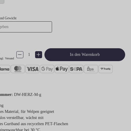
und Gewicht
€
Produkt Anzahl: Gib den gewünschten Wert ein oder benutze die Schaltflächen um 
In den Warenkorb
zgl. Versand
ummer:
DW-HERZ-M-g
ng
es Material, für Welpen geeignet
nlos verstellbar, wächst mit
tes Gurtband aus recycelten PET-Flaschen
inenwaschbar bei 30 °C