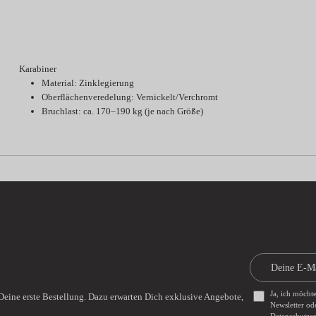
Karabiner
Material: Zinklegierung
Oberflächenveredelung: Vernickelt/Verchromt
Bruchlast: ca. 170–190 kg (je nach Größe)
Ja, ich möcht
Deine erste Bestellung. Dazu erwarten Dich exklusive Angebote,
Newsletter od
Datenschutze