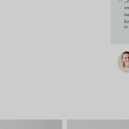
„Z
ve
is
Ke
Dr.