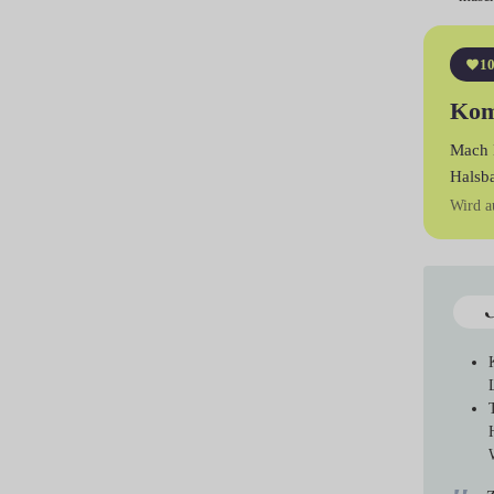
10
Kom
Mach 
Halsb
Wird a