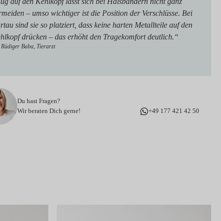
ug auf den Kehlkopf lässt sich bei Halsbändern nicht ganz
rmeiden – umso wichtiger ist die Position der Verschlüsse. Bei
artau sind sie so platziert, dass keine harten Metallteile auf den
hlkopf drücken – das erhöht den Tragekomfort deutlich.“
 Rüdiger Baba, Tierarzt
Du hast Fragen?
Wir beraten Dich gerne!
+49 177 421 42 50