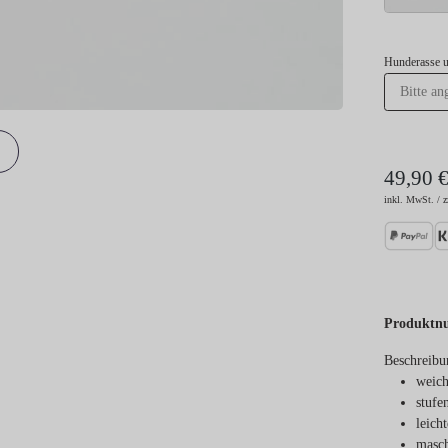
Hunderasse 
49,90 
inkl. MwSt. / z
Produktn
Beschreibu
weich
stufe
leich
masch