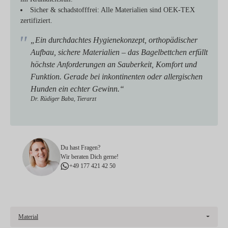
Sicher & schadstofffrei:
Alle Materialien sind OEK-TEX
zertifiziert.
„Ein durchdachtes Hygienekonzept, orthopädischer
Aufbau, sichere Materialien – das Bagelbettchen erfüllt
höchste Anforderungen an Sauberkeit, Komfort und
Funktion. Gerade bei inkontinenten oder allergischen
Hunden ein echter Gewinn.“
Dr. Rüdiger Baba, Tierarzt
Du hast Fragen?
Wir beraten Dich gerne!
+49 177 421 42 50
Material