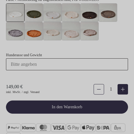
Wechselbezug für Bagelbettchen rund, Fell WOLLWEISS
Wechselbezug für Bagelbettchen rund, Teddy OLIV
Wechselbezug für Bagelbettchen rund, 
Wechselbezug für Bagelbettch
Wechselbezug für Ba
Wechselbe
Wechselbezug für Bagelbettchen rund, Fell GRAU
Wechselbezug für Bagelbettchen rund, Fell ZIMT
Wechselbezug für Bagelbettchen rund, Ve
Wechselbezug für Bagelbettche
Wechselbezug für Ba
Hunderasse und Gewicht
149,00 €
Produkt Anzahl: Gib den gew
inkl. MwSt. / zzgl. Versand
In den Warenkorb