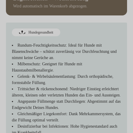
Wird automatisch im Warenkorb abgezogen.
Hundegesundheit
Rundum-Feuchtigkeitsschutz:
Ideal für Hunde mit
Blasenschwäche – schützt zuverlässig vor Durchfeuchtung und
nimmt keine Gerüche an.
Milbenschutz:
Geeignet für Hunde mit
Hausstaubmilbenallergie.
Gelenk- & Wirbelsäulenentlastung:
Durch orthopädische,
formstabile Füllung.
Trittsicher & rückenschonend:
Niedriger Einstieg erleichtert
älteren, kleinen oder verletzten Hunden das Ein- und Aussteigen.
Angepasste Füllmenge statt Durchliegen:
Abgestimmt auf das
Endgewicht Deines Hundes.
Gleichmäßiger Liegekomfort:
Dank Mehrkammersystem, das
die Füllung optimal verteilt.
Desinfizierbar bei Infektionen:
Hohe Hygienestandard auch
im Krankheitsfall.