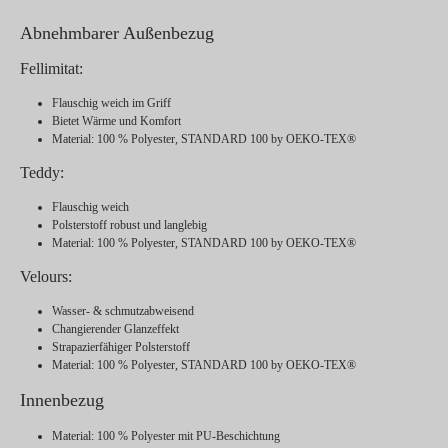
Abnehmbarer Außenbezug
Fellimitat:
Flauschig weich im Griff
Bietet Wärme und Komfort
Material
: 100 % Polyester,
STANDARD 100 by OEKO-TEX®
Teddy:
Flauschig weich
Polsterstoff robust und langlebig
Material
: 100 % Polyester,
STANDARD 100 by OEKO-TEX®
Velours:
Wasser- & schmutzabweisend
Changierender Glanzeffekt
Strapazierfähiger Polsterstoff
Material
: 100 % Polyester,
STANDARD 100 by OEKO-TEX®
Innenbezug
Material
: 100 % Polyester mit PU-Beschichtung