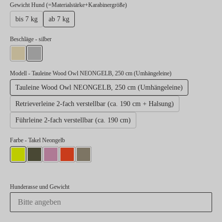
auswählen
Gewicht Hund (=Materialstärke+Karabinergröße)
bis 7 kg
ab 7 kg
auswählen
Beschläge
- silber
gold
silber
Modell
- Tauleine Wood Owl NEONGELB, 250 cm (Umhängeleine)
Tauleine Wood Owl NEONGELB, 250 cm (Umhängeleine)
Retrieverleine 2-fach verstellbar (ca. 190 cm + Halsung)
Führleine 2-fach verstellbar (ca. 190 cm)
Farbe
- Takel Neongelb
Takel Neongelb
Takel Oliv
Takel Rose
Takel Neonorange
Takel Sand
Hunderasse und Gewicht