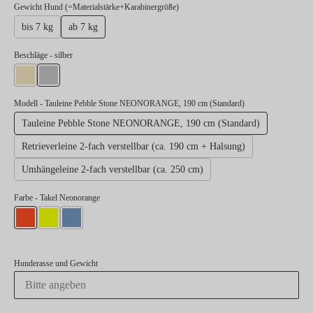
auswählen
Gewicht Hund (=Materialstärke+Karabinergröße)
bis 7 kg
ab 7 kg
auswählen
Beschläge
- silber
gold
silber
Modell
- Tauleine Pebble Stone NEONORANGE, 190 cm (Standard)
Tauleine Pebble Stone NEONORANGE, 190 cm (Standard)
Retrieverleine 2-fach verstellbar (ca. 190 cm + Halsung)
Umhängeleine 2-fach verstellbar (ca. 250 cm)
Farbe
- Takel Neonorange
Takel Neonorange
Takel Neongelb
Takel Hellblau
Hunderasse und Gewicht