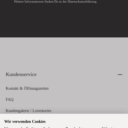
Weitere Informationen findest Du in der
Datenschutzerklärung
.
Kundenservice
Kontakt & Öffnungszeiten
FAQ
Kundengalerie / Lovestories
Wir verwenden Cookies
Zahlungs- und Versandinformationen