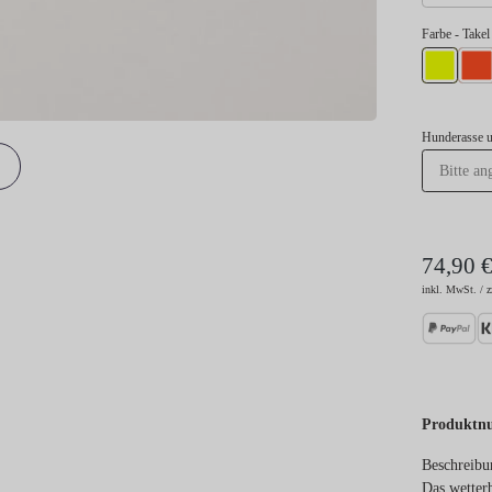
Farbe
- Take
Takel Neon
Take
Hunderasse 
74,90 
inkl. MwSt. / z
Produktn
Beschreibu
Das wetterb