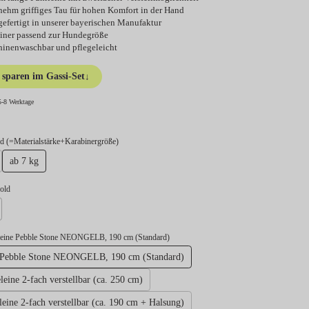
ehm griffiges Tau für hohen Komfort in der Hand
efertigt in unserer bayerischen Manufaktur
iner passend zur Hundegröße
inenwaschbar und pflegeleicht
sparen im Gassi-Set
↓
5-8 Werktage
auswählen
 (=Materialstärke+Karabinergröße)
ab 7 kg
swählen
gold
lber
leine Pebble Stone NEONGELB, 190 cm (Standard)
 Pebble Stone NEONGELB, 190 cm (Standard)
ine 2-fach verstellbar (ca. 250 cm)
leine 2-fach verstellbar (ca. 190 cm + Halsung)