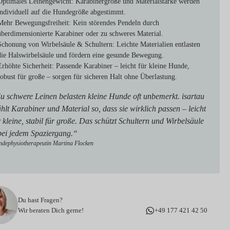
Optimales Leinengewicht:
Karabinergröße und Materialstärke werden
individuell auf die Hundegröße abgestimmt.
Mehr Bewegungsfreiheit:
Kein störendes Pendeln durch
überdimensionierte Karabiner oder zu schweres Material.
Schonung von Wirbelsäule & Schultern:
Leichte Materialien entlasten
die Halswirbelsäule und fördern eine gesunde Bewegung.
Erhöhte Sicherheit:
Passende Karabiner – leicht für kleine Hunde,
robust für große – sorgen für sicheren Halt ohne Überlastung.
u schwere Leinen belasten kleine Hunde oft unbemerkt. isartau
hlt Karabiner und Material so, dass sie wirklich passen – leicht
r kleine, stabil für große. Das schützt Schultern und Wirbelsäule
bei jedem Spaziergang.“
dephysiotherapeutin Martina Flocken
Du hast Fragen?
Wir beraten Dich gerne!
+49 177 421 42 50