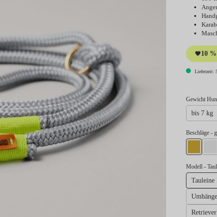
Angen
Handg
Karab
Masch
10 % 
Lieferzeit: 
Gewicht Hund
bis 7 kg
au
Beschläge
- 
gold
si
Modell
- Tau
Tauleine
Umhängele
Retriever