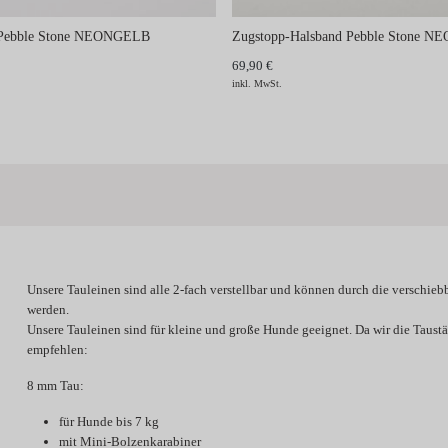
d Pebble Stone NEONGELB
Zugstopp-Halsband Pebble Stone 
69,90 €
inkl. MwSt.
Unsere Tauleinen sind alle 2-fach verstellbar und können durch die verschieb
werden.
Unsere Tauleinen sind für kleine und große Hunde geeignet. Da wir die Taus
empfehlen:
8 mm Tau:
für Hunde bis 7 kg
mit Mini-Bolzenkarabiner