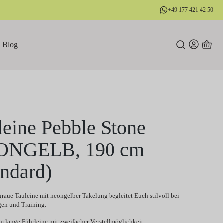
+49 177 421 42 50
Blog
leine Pebble Stone
ONGELB, 190 cm
andard)
graue Tauleine mit neongelber Takelung begleitet Euch stilvoll bei
en und Training.
m lange Führleine mit zweifacher Verstellmöglichkeit