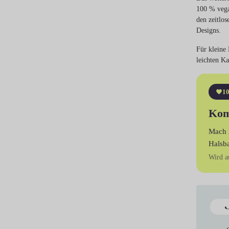
100 % vega
den zeitlos
Designs.
Für kleine 
leichten Ka
10
Kom
Mach 
Halsb
Wird a