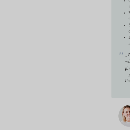
„Z
wä
fü
– 
Hun