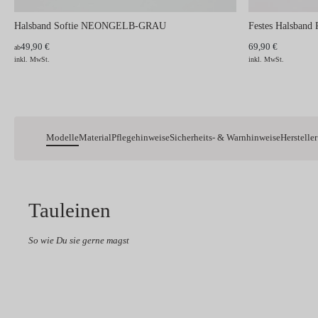
Halsband Softie NEONGELB-GRAU
Festes Halsban
49,90 €
69,90 €
ab
inkl. MwSt.
inkl. MwSt.
Modelle
Material
Pflegehinweise
Sicherheits- & Warnhinweise
Hersteller
Tauleinen
So wie Du sie gerne magst