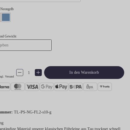
l Neongelb
gelb
l Neonorange
Takel Hellblau
und Gewicht
€
Produkt Anzahl: Gib den gewünschten Wert ein oder benutze die Schaltflächen um 
In den Warenkorb
zgl. Versand
ummer:
TL-PS-NG-FL2-s10-g
ng
eständige Material unserer klassischen Führleine aus Tau trocknet schnell.