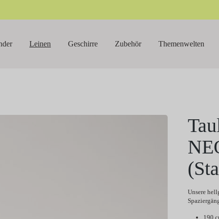
nder
Leinen
Geschirre
Zubehör
Themenwelten
Tau
NE
(St
Unsere hell
Spaziergäng
190 c