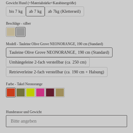
auswählen
Gewicht Hund (=Materialstärke+Karabinergröße)
bis 7 kg
ab 7 kg
ab 7kg (Kletterseil)
auswählen
Beschläge
- silber
gold
silber
Modell
- Tauleine Olive Grove NEONORANGE, 190 cm (Standard)
Tauleine Olive Grove NEONORANGE, 190 cm (Standard)
Umhängeleine 2-fach verstellbar (ca. 250 cm)
Retrieverleine 2-fach verstellbar (ca. 190 cm + Halsung)
Farbe
- Takel Neonorange
Takel Neonorange
Takel Moos
Takel Neongelb
Takel Neonpink
Takel Burgunder
Takel Gold
Hunderasse und Gewicht