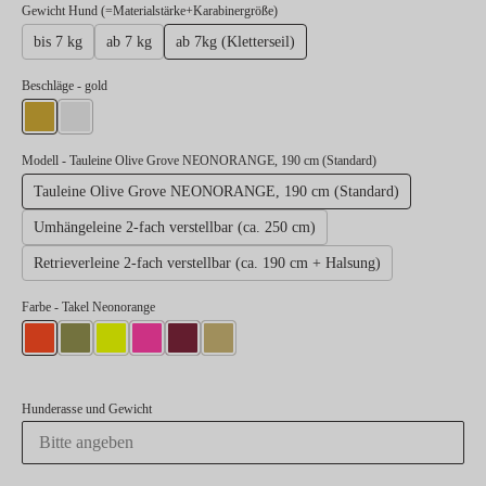
auswählen
Gewicht Hund (=Materialstärke+Karabinergröße)
bis 7 kg
ab 7 kg
ab 7kg (Kletterseil)
auswählen
Beschläge
- gold
gold
silber
Modell
- Tauleine Olive Grove NEONORANGE, 190 cm (Standard)
Tauleine Olive Grove NEONORANGE, 190 cm (Standard)
Umhängeleine 2-fach verstellbar (ca. 250 cm)
Retrieverleine 2-fach verstellbar (ca. 190 cm + Halsung)
Farbe
- Takel Neonorange
Takel Neonorange
Takel Moos
Takel Neongelb
Takel Neonpink
Takel Burgunder
Takel Gold
Hunderasse und Gewicht