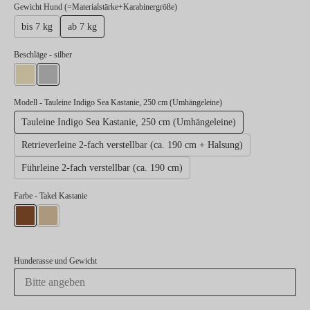
auswählen
Gewicht Hund (=Materialstärke+Karabinergröße)
bis 7 kg
ab 7 kg
auswählen
Beschläge
- silber
gold
silber
Modell
- Tauleine Indigo Sea Kastanie, 250 cm (Umhängeleine)
Tauleine Indigo Sea Kastanie, 250 cm (Umhängeleine)
Retrieverleine 2-fach verstellbar (ca. 190 cm + Halsung)
Führleine 2-fach verstellbar (ca. 190 cm)
Farbe
- Takel Kastanie
Takel Kastanie
Takel Beige
Hunderasse und Gewicht