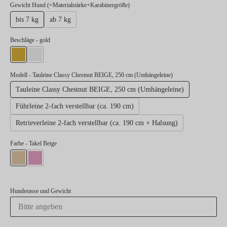
auswählen
Gewicht Hund (=Materialstärke+Karabinergröße)
bis 7 kg
ab 7 kg
auswählen
Beschläge
- gold
gold
silber
Modell
- Tauleine Classy Chestnut BEIGE, 250 cm (Umhängeleine)
Tauleine Classy Chestnut BEIGE, 250 cm (Umhängeleine)
Führleine 2-fach verstellbar (ca. 190 cm)
Retrieverleine 2-fach verstellbar (ca. 190 cm + Halsung)
Farbe
- Takel Beige
Takel Beige
Takel Rose
Hunderasse und Gewicht