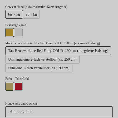
auswählen
Gewicht Hund (=Materialstärke+Karabinergröße)
bis 7 kg
ab 7 kg
auswählen
Beschläge
- gold
gold
silber
Modell
- Tau-Retrieverleine Red Fairy GOLD, 190 cm (integrierte Halsung)
Tau-Retrieverleine Red Fairy GOLD, 190 cm (integrierte Halsung)
Umhängeleine 2-fach verstellbar (ca. 250 cm)
Führleine 2-fach verstellbar (ca. 190 cm)
Farbe
- Takel Gold
Takel Gold
Takel Rot
Hunderasse und Gewicht