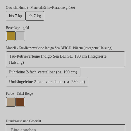
auswählen
Gewicht Hund (=Materialstärke+Karabinergröße)
bis 7 kg
ab 7 kg
auswählen
Beschläge
- gold
gold
silber
Modell
- Tau-Retrieverleine Indigo Sea BEIGE, 190 cm (integrierte Halsung)
Tau-Retrieverleine Indigo Sea BEIGE, 190 cm (integrierte
Halsung)
Führleine 2-fach verstellbar (ca. 190 cm)
Umhängeleine 2-fach verstellbar (ca. 250 cm)
Farbe
- Takel Beige
Takel Beige
Takel Kastanie
Hunderasse und Gewicht