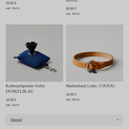
BEIGE
29,90 €
inkl. MwSt.
46,90 €
inkl. MwSt.
Kotbeutelspender Softie
Markenband Leder, COGNAC
DUNKELBLAU
44,90 €
29,90 €
inkl. MwSt.
inkl. MwSt.
Material