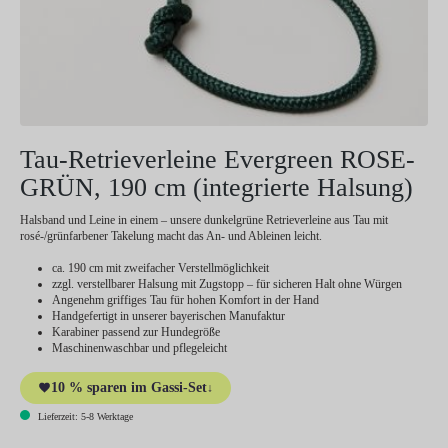
Tau-Retrieverleine Evergreen ROSE-
GRÜN, 190 cm (integrierte Halsung)
Halsband und Leine in einem – unsere dunkelgrüne Retrieverleine aus Tau mit
rosé-/grünfarbener Takelung macht das An- und Ableinen leicht.
ca. 190 cm mit zweifacher Verstellmöglichkeit
zzgl. verstellbarer Halsung mit Zugstopp – für sicheren Halt ohne Würgen
Angenehm griffiges Tau für hohen Komfort in der Hand
Handgefertigt in unserer bayerischen Manufaktur
Karabiner passend zur Hundegröße
Maschinenwaschbar und pflegeleicht
10 % sparen im Gassi-Set
↓
Lieferzeit: 5-8 Werktage