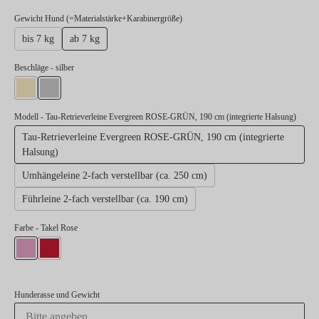
auswählen
Gewicht Hund (=Materialstärke+Karabinergröße)
bis 7 kg
ab 7 kg
auswählen
Beschläge
- silber
gold
silber
Modell
- Tau-Retrieverleine Evergreen ROSE-GRÜN, 190 cm (integrierte Halsung)
Tau-Retrieverleine Evergreen ROSE-GRÜN, 190 cm (integrierte
Halsung)
Umhängeleine 2-fach verstellbar (ca. 250 cm)
Führleine 2-fach verstellbar (ca. 190 cm)
Farbe
- Takel Rose
Takel Rose
Takel Rot
Hunderasse und Gewicht