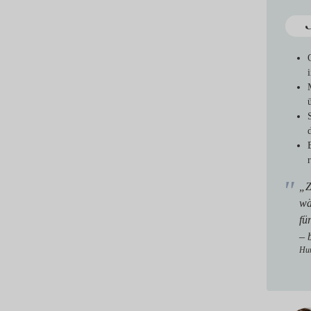
„Z
wä
fü
– 
Hun