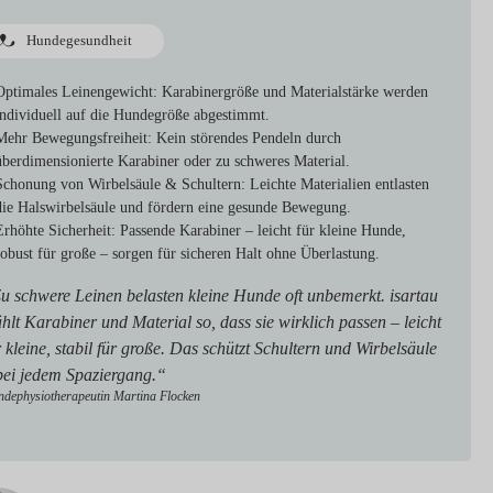
Hundegesundheit
Optimales Leinengewicht:
Karabinergröße und Materialstärke werden
individuell auf die Hundegröße abgestimmt.
Mehr Bewegungsfreiheit:
Kein störendes Pendeln durch
überdimensionierte Karabiner oder zu schweres Material.
Schonung von Wirbelsäule & Schultern:
Leichte Materialien entlasten
die Halswirbelsäule und fördern eine gesunde Bewegung.
Erhöhte Sicherheit:
Passende Karabiner – leicht für kleine Hunde,
robust für große – sorgen für sicheren Halt ohne Überlastung.
u schwere Leinen belasten kleine Hunde oft unbemerkt. isartau
hlt Karabiner und Material so, dass sie wirklich passen – leicht
r kleine, stabil für große. Das schützt Schultern und Wirbelsäule
bei jedem Spaziergang.“
dephysiotherapeutin Martina Flocken