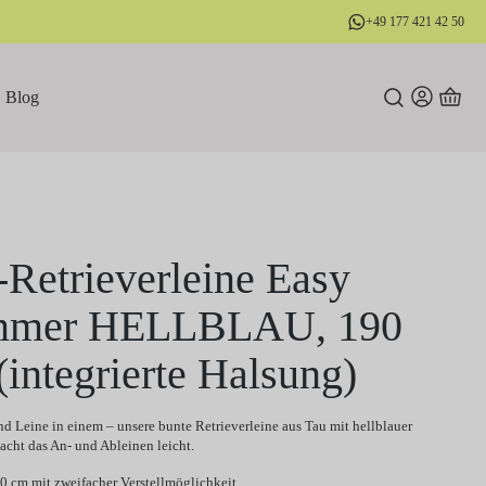
+49 177 421 42 50
Blog
-Retrieverleine Easy
mmer HELLBLAU, 190
(integrierte Halsung)
d Leine in einem – unsere bunte Retrieverleine aus Tau mit hellblauer
cht das An- und Ableinen leicht.
90 cm mit zweifacher Verstellmöglichkeit