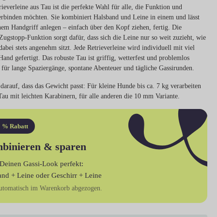
ieverleine aus Tau ist die perfekte Wahl für alle, die Funktion und
rbinden möchten. Sie kombiniert Halsband und Leine in einem und lässt
nem Handgriff anlegen – einfach über den Kopf ziehen, fertig. Die
 Zugstopp-Funktion sorgt dafür, dass sich die Leine nur so weit zuzieht, wie
dabei stets angenehm sitzt. Jede Retrieverleine wird individuell mit viel
and gefertigt. Das robuste Tau ist griffig, wetterfest und problemlos
 für lange Spaziergänge, spontane Abenteuer und tägliche Gassirunden.
darauf, dass das Gewicht passt: Für kleine Hunde bis ca. 7 kg verarbeiten
au mit leichten Karabinern, für alle anderen die 10 mm Variante.
 % Rabatt
binieren & sparen
Deinen Gassi-Look perfekt:
and + Leine
oder
Geschirr + Leine
utomatisch im Warenkorb abgezogen.