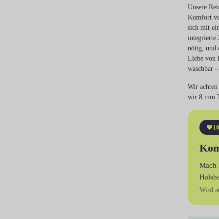
Unsere Retr
Komfort ve
sich mit ei
integrierte
nötig, und 
Liebe von H
waschbar –
Wir achten 
wir 8 mm T
10
Kom
Mach 
Halsb
Wird a