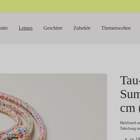
nder
Leinen
Geschirre
Zubehör
Themenwelten
Tau
Su
cm 
Halsband un
Takelung ma
ca. 1