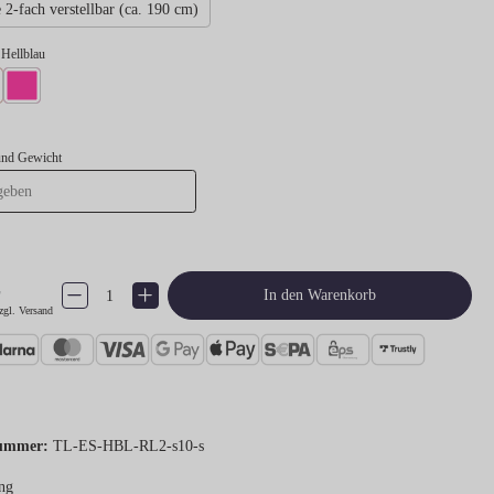
 2-fach verstellbar (ca. 190 cm)
 Hellblau
blau
l Neonorange
Takel Neonpink
und Gewicht
€
Produkt Anzahl: Gib den gewünschten Wert ein oder benutze die Schaltflächen um 
In den Warenkorb
zgl. Versand
ummer:
TL-ES-HBL-RL2-s10-s
ng