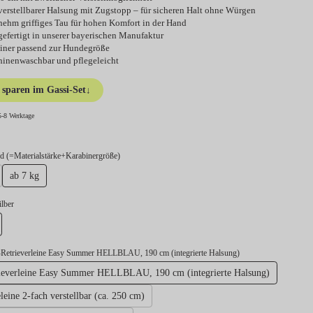
 verstellbarer Halsung mit Zugstopp – für sicheren Halt ohne Würgen
ehm griffiges Tau für hohen Komfort in der Hand
efertigt in unserer bayerischen Manufaktur
iner passend zur Hundegröße
inenwaschbar und pflegeleicht
sparen im Gassi-Set
↓
5-8 Werktage
auswählen
 (=Materialstärke+Karabinergröße)
ab 7 kg
swählen
ilber
lber
-Retrieverleine Easy Summer HELLBLAU, 190 cm (integrierte Halsung)
ieverleine Easy Summer HELLBLAU, 190 cm (integrierte Halsung)
ine 2-fach verstellbar (ca. 250 cm)