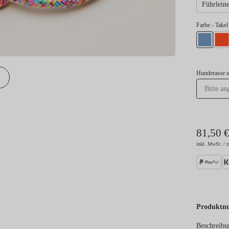
Führleine
Farbe
- Takel
Takel Hell
Take
Hunderasse 
81,50 
inkl. MwSt. / z
Produktn
Beschreibu