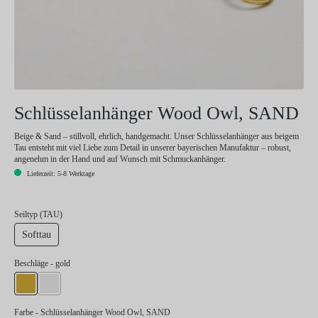
Schlüsselanhänger Wood Owl, SAND
Beige & Sand – stillvoll, ehrlich, handgemacht. Unser Schlüsselanhänger aus beigem
Tau entsteht mit viel Liebe zum Detail in unserer bayerischen Manufaktur – robust,
angenehm in der Hand und auf Wunsch mit Schmuckanhänger.
Lieferzeit: 5-8 Werktage
auswählen
Seiltyp (TAU)
Softtau
auswählen
Beschläge
- gold
gold
silber
Farbe
- Schlüsselanhänger Wood Owl, SAND