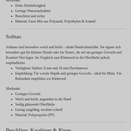
Merkmale:
Hohe Abriebfestigkeit
Geringe Wasseraufnahme
Rutschfest und sicher
Material:
Faser-Mix aus Polyamid, Polyethylen & Aramid
Softtau
Softtaue sind besonders weich und leicht – ideale Handschmeichler. Sie eignen sich
besonders gut für kleinere Hunde oder für Nutzer, die auf ein geringes Gewicht und
Komfort Wert legen. Im Vergleich zum Kletterseil ist die Oberfläche jedoch
empfindlicher.
Verfügbare Stärken:
8 mm und 10 mm Durchmesser
Empfehlung:
Für weiche Haptik und geringes Gewicht – ideal für Minis. Für
Robustheit empfehlen wir Kletterseil.
Merkmale:
Geringes Gewicht
Weich und leicht, angenehm in der Hand
Seidig glänzende Oberfläche
Gering saugfähig, trocknet schnell
Material:
Polypropylen (PP)
Beschläge: Karabiner & Ringe