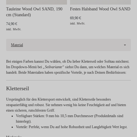
Tauleine Wood Owl SAND, 190
Festes Halsband Wood Owl SAND
cm (Standard)
69,90 €
74,90 €
inkl. MwSt.
inkl. MwSt.
Material
Bei einigen Farben kannst Du wählen, ob Du lieber
Kletterseil
oder
Softtau
möchtest.
Im Dropdown-Menü bei
„Seilvariante“
siehst Du dann, um welches Material es sich
handelt. Beide Materialien haben spezifische Vorteile, je nach Deinen Bedürfnissen:
Kletterseil
Ursprünglich für den Klettersport entwickelt, sind Kletterseile besonders
strapazierfähig und robust. Sie nehmen wenig bis keine Feuchtigkeit auf und bieten
einen sicheren, rutschfesten Griff.
Verfügbare Stärken:
9 mm bis 10,5 mm Durchmesser (Produktdetails sind
hinterlegt).
Vorteile:
Perfekt, wenn Du auf hohe Robustheit und Langlebigkeit Wert legst.