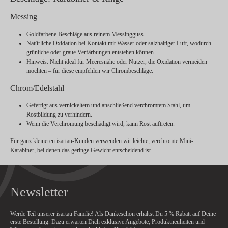
Messing
Goldfarbene Beschläge aus reinem Messingguss.
Natürliche Oxidation bei Kontakt mit Wasser oder salzhaltiger Luft, wodurch
grünliche oder graue Verfärbungen entstehen können.
Hinweis:
Nicht ideal für Meeresnähe oder Nutzer, die Oxidation vermeiden
möchten – für diese empfehlen wir Chrombeschläge.
Chrom/Edelstahl
Gefertigt aus vernickeltem und anschließend verchromtem Stahl, um
Rostbildung zu verhindern.
Wenn die Verchromung beschädigt wird, kann Rost auftreten.
Für ganz kleineren isartau-Kunden verwenden wir leichte, verchromte Mini-
Karabiner, bei denen das geringe Gewicht entscheidend ist.
Newsletter
Werde Teil unserer isartau Familie! Als Dankeschön erhältst Du
5 % Rabatt
auf Deine
erste Bestellung. Dazu erwarten Dich exklusive Angebote, Produktneuheiten und