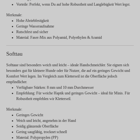
Vorteile:
Perfekt, wenn Du auf hohe Robustheit und Langlebigkeit Wert legst.
Merkmale:
Hohe Abriebfestigkeit
Geringe Wasseraufnahme
Rutschfest und sicher
Material:
Faser-Mix aus Polyamid, Polyethylen & Aramid
Softtau
Softtaue sind besonders weich und leicht – ideale Handschmeichler. Sie eignen sich
besonders gut für kleinere Hunde oder für Nutzer, die auf ein geringes Gewicht und
Komfort Wert legen. Im Vergleich zum Kletterseil ist die Oberfläche jedoch
empfindlicher.
Verfügbare Stärken:
8 mm und 10 mm Durchmesser
Empfehlung:
Für weiche Haptik und geringes Gewicht – ideal für Minis. Für
Robustheit empfehlen wir Kletterseil.
Merkmale:
Geringes Gewicht
Weich und leicht, angenehm in der Hand
Seidig glänzende Oberfläche
Gering saugfähig, trocknet schnell
Material:
Polypropylen (PP)