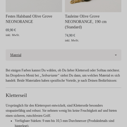
Festes Halsband Olive Grove
Tauleine Olive Grove
NEONORANGE
NEONORANGE, 190 cm
(Standard)
69,90 €
inkl. MwSt.
74,90 €
inkl. MwSt.
Material
Bei einigen Farben kannst Du wählen, ob Du lieber
Kletterseil
oder
Softtau
möchtest.
Im Dropdown-Menü bei
„Seilvariante“
siehst Du dann, um welches Material es sich
handelt. Beide Materialien haben spezifische Vorteile, je nach Deinen Bedürfnissen:
Kletterseil
Ursprünglich für den Klettersport entwickelt, sind Kletterseile besonders
strapazierfähig und robust. Sie nehmen wenig bis keine Feuchtigkeit auf und bieten
einen sicheren, rutschfesten Griff.
Verfügbare Stärken:
9 mm bis 10,5 mm Durchmesser (Produktdetails sind
hinterlegt).