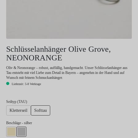
Schlüsselanhänger Olive Grove,
NEONORANGE
Oliv & Neonorange – robust, auffällig, handgemacht. Unser Schlüsselanhänger aus
Tau entsteht mit viel Liebe zum Detail in Bayern – angenehm in der Hand und auf
Wunsch mit feinem Schmuckanhänger.
Lieferzeit: 5-8 Werktage
auswählen
Seiltyp (TAU)
Kletterseil
Softtau
auswählen
Beschläge
- silber
gold
silber