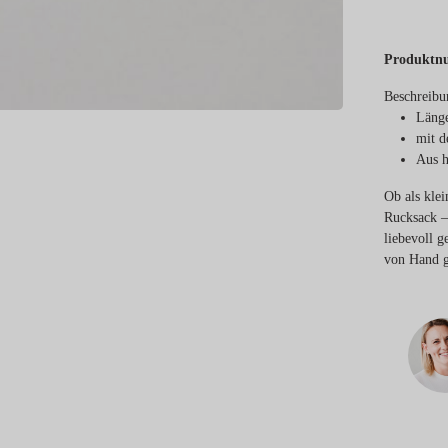
Produktn
Beschreibu
Länge
mit d
Aus h
Ob als kle
Rucksack –
liebevoll g
von Hand g