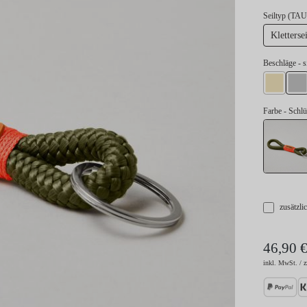
Seiltyp (TAU
Klettersei
au
Beschläge
- s
gold
si
Farbe
- Sch
zusätzli
46,90 
inkl. MwSt. / z