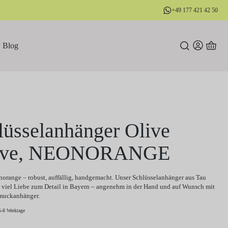
+49 177 421 42 50
Blog
lüsselanhänger Olive
ove, NEONORANGE
orange – robust, auffällig, handgemacht. Unser Schlüsselanhänger aus Tau
t viel Liebe zum Detail in Bayern – angenehm in der Hand und auf Wunsch mit
muckanhänger.
5-8 Werktage