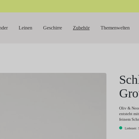
nder
Leinen
Geschirre
Zubehör
Themenwelten
Sch
Gr
Oliv & Neon
entsteht mi
feinem Sch
Lieferzeit: 