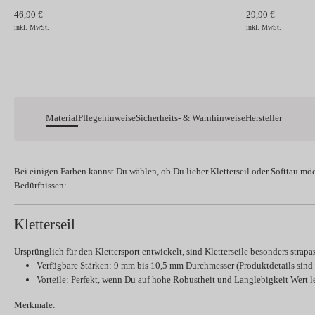
46,90 €
29,90 €
inkl. MwSt.
inkl. MwSt.
Material
Pflegehinweise
Sicherheits- & Warnhinweise
Hersteller
Bei einigen Farben kannst Du wählen, ob Du lieber
Kletterseil
oder
Softtau
möc
Bedürfnissen:
Kletterseil
Ursprünglich für den Klettersport entwickelt, sind Kletterseile besonders strapa
Verfügbare Stärken:
9 mm bis 10,5 mm Durchmesser (Produktdetails sind h
Vorteile:
Perfekt, wenn Du auf hohe Robustheit und Langlebigkeit Wert le
Merkmale: