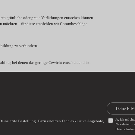
urch grünliche oder graue Verfärbungen entstehen können.
en möchten – für diese empfehlen wir Chrombeschläge.
tbildung zu verhindern.
biner, bei denen das geringe Gewicht entscheidend ist.
Ja, ich möcht
Deine erste Bestellung. Dazu erwarten Dich exklusive Angebote,
Newsletter od
Datenschutze