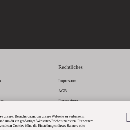
Rechtliches
n
Impressum
AGB
ies
Datenschutz
formationen
Widerrufsbelehrung
e unserer Besucherdaten, um unsere Webseite zu verbessern,
 und um dir ein großartiges Webseiten-Erlebnis zu bieten. Für weitere
Dateneinstellungen
endeten Cookies öffne die Einstellungen dieses Banners oder