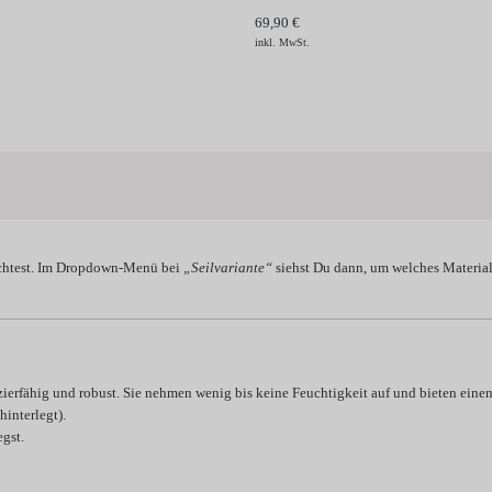
69,90 €
inkl. MwSt.
htest. Im Dropdown-Menü bei
„Seilvariante“
siehst Du dann, um welches Material 
zierfähig und robust. Sie nehmen wenig bis keine Feuchtigkeit auf und bieten einen 
interlegt).
gst.