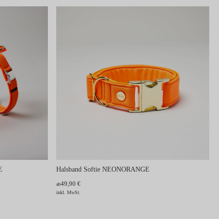
E
Halsband Softie NEONORANGE
49,90 €
ab
inkl. MwSt.