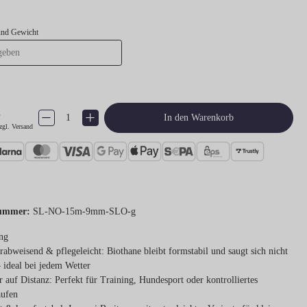
und Gewicht
€
Produkt Anzahl: Gib den gewünschten Wert ein oder benutze die Schaltflächen um 
In den Warenkorb
zgl. Versand
ummer:
SL-NO-15m-9mm-SLO-g
ng
rabweisend & pflegeleicht:
Biothane bleibt formstabil und saugt sich nicht
– ideal bei jedem Wetter
r auf Distanz:
Perfekt für Training, Hundesport oder kontrolliertes
aufen