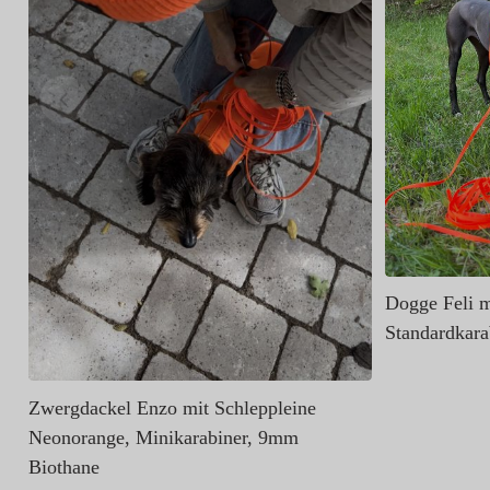
-
Dogge Feli m
Standardkar
Zwergdackel Enzo mit Schleppleine
Neonorange, Minikarabiner, 9mm
Biothane