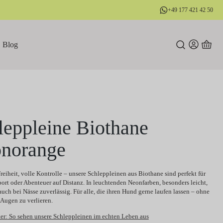
+49 177 421 42 50
Blog
leppleine Biothane
norange
eiheit, volle Kontrolle – unsere Schleppleinen aus Biothane sind perfekt für
port oder Abenteuer auf Distanz. In leuchtenden Neonfarben, besonders leicht,
auch bei Nässe zuverlässig. Für alle, die ihren Hund gerne laufen lassen – ohne
 Augen zu verlieren.
er:
So sehen unsere Schleppleinen im echten Leben aus