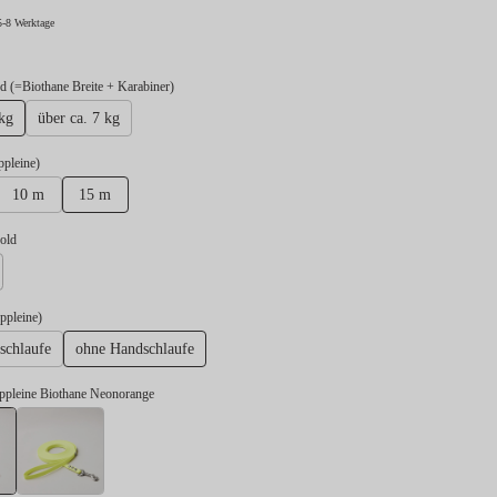
5-8 Werktage
auswählen
 (=Biothane Breite + Karabiner)
 kg
über ca. 7 kg
auswählen
ppleine)
10 m
15 m
swählen
gold
lber
auswählen
ppleine)
schlaufe
ohne Handschlaufe
eppleine Biothane Neonorange
Schleppleine Biothane Neonorange
Schleppleine Biothane Neongelb