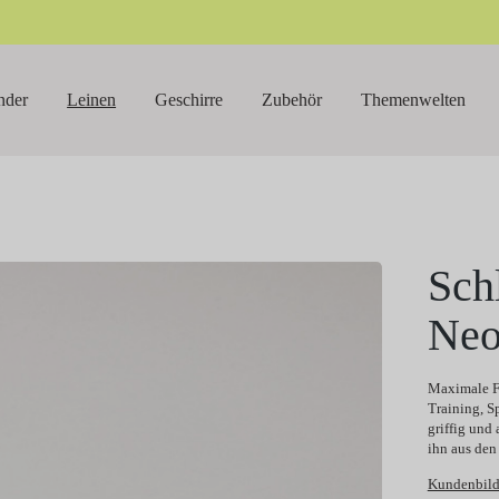
nder
Leinen
Geschirre
Zubehör
Themenwelten
Sch
Neo
Maximale Fr
Training, S
griffig und 
ihn aus den
Kundenbild