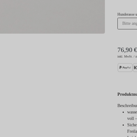
Hunderasse 
76,90 
inkl. MwSt. / z
Produktn
Beschreibu
wasse
voll 
Siche
Freil