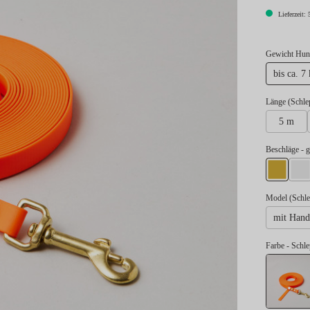
Lieferzeit: 
Gewicht Hund
bis ca. 7
Länge (Schle
5 m
au
Beschläge
- 
gold
si
Model (Schle
mit Hand
Farbe
- Schl