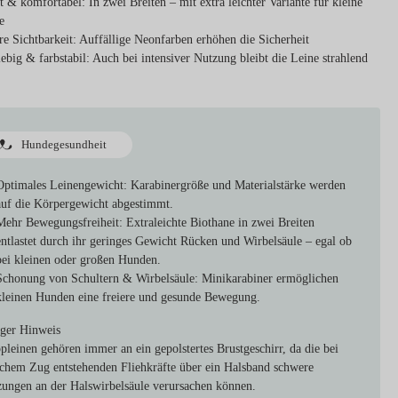
t & komfortabel:
In zwei Breiten – mit extra leichter Variante für kleine
e
re Sichtbarkeit:
Auffällige Neonfarben erhöhen die Sicherheit
ebig & farbstabil:
Auch bei intensiver Nutzung bleibt die Leine strahlend
Hundegesundheit
Optimales Leinengewicht:
Karabinergröße und Materialstärke werden
auf die Körpergewicht abgestimmt.
Mehr Bewegungsfreiheit:
Extraleichte Biothane in zwei Breiten
entlastet durch ihr geringes Gewicht Rücken und Wirbelsäule – egal ob
bei kleinen oder großen Hunden.
Schonung von Schultern & Wirbelsäule:
Minikarabiner ermöglichen
kleinen Hunden eine freiere und gesunde Bewegung.
ger Hinweis
pleinen gehören immer an ein gepolstertes Brustgeschirr, da die bei
ichem Zug entstehenden Fliehkräfte über ein Halsband schwere
zungen an der Halswirbelsäule verursachen können.