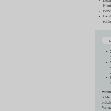
Leich
Hund
Besse
Langl
schön
Wichti
Schlep
plötzl
Verlet