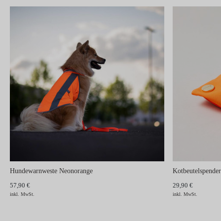
Hundewarnweste Neonorange
Kotbeutelspend
57,90 €
29,90 €
inkl. MwSt.
inkl. MwSt.