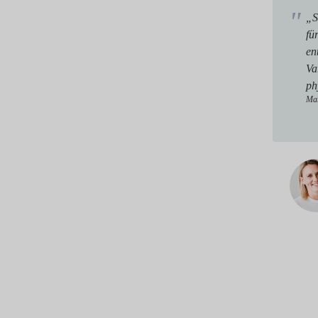
„S
fü
en
Va
ph
Mar