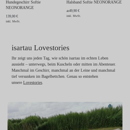
Hundegeschirr Softie
Halsband Softie NEONORANGE
NEONORANGE
49,90 €
ab
139,00 €
inkl. MwSt.
inkl. MwSt.
isartau Lovestories
Ihr zeigt uns jeden Tag, wie schön isartau im echten Leben
aussieht – unterwegs, beim Kuscheln oder mitten im Abenteuer.
Manchmal im Geschirr, manchmal an der Leine und manchmal
tief versunken im Bagelbettchen. Genau so entstehen
unsere
Lovestories
.
Pa
N