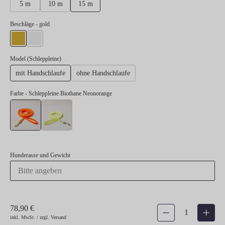
5 m
10 m
15 m
auswählen
Beschläge
- gold
gold
silber
auswählen
Model (Schleppleine)
mit Handschlaufe
ohne Handschlaufe
Farbe
- Schleppleine Biothane Neonorange
Schleppleine Biothane Neonorange
Schleppleine Biothane Neongelb
Hunderasse und Gewicht
78,90 €
Produkt Anzahl: Gib den gew
inkl. MwSt. / zzgl. Versand