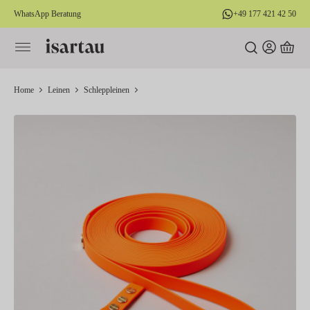
WhatsApp Beratung
+49 177 421 42 50
alt springen
Home
Leinen
Schleppleinen