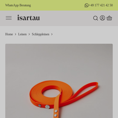
WhatsApp Beratung
+49 177 421 42 50
alt springen
Home
Leinen
Schleppleinen