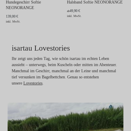
Hundegeschirr Softie
Halsband Softie NEONORANGE
NEONORANGE
49,90 €
ab
139,00 €
inkl. MwSt.
inkl. MwSt.
isartau Lovestories
Ihr zeigt uns jeden Tag, wie schön isartau im echten Leben
aussieht – unterwegs, beim Kuscheln oder mitten im Abenteuer.
Manchmal im Geschirr, manchmal an der Leine und manchmal
tief versunken im Bagelbettchen. Genau so entstehen
unsere
Lovestories
.
Pa
N