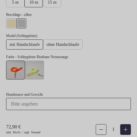
5 m
10 m
15 m
auswählen
Beschläge
- silber
gold
silber
auswählen
Model (Schleppleine)
mit Handschlaufe
ohne Handschlaufe
Farbe
- Schleppleine Biothane Neonorange
Schleppleine Biothane Neonorange
Schleppleine Biothane Neongelb
Hunderasse und Gewicht
72,90 €
Produkt Anzahl: Gib den gew
inkl. MwSt. / zzgl. Versand