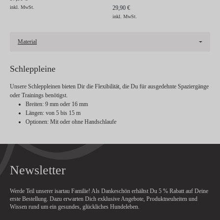
inkl. MwSt.
29,90 €
inkl. MwSt.
Material
Schleppleine
Unsere Schleppleinen bieten Dir die Flexibilität, die Du für ausgedehnte Spaziergänge
oder Trainings benötigst.
Breiten
: 9 mm oder 16 mm
Längen
: von 5 bis 15 m
Optionen
: Mit oder ohne Handschlaufe
Newsletter
Werde Teil unserer isartau Familie! Als Dankeschön erhältst Du
5 % Rabatt
auf Deine
erste Bestellung. Dazu erwarten Dich exklusive Angebote, Produktneuheiten und
Wissen rund um ein gesundes, glückliches Hundeleben.