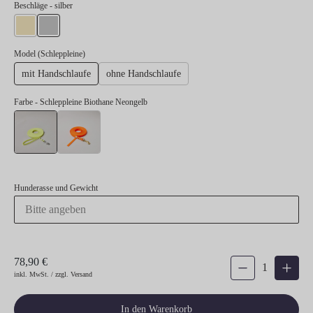
auswählen
Beschläge
- silber
gold
silber
auswählen
Model (Schleppleine)
mit Handschlaufe
ohne Handschlaufe
Farbe
- Schleppleine Biothane Neongelb
Schleppleine Biothane Neongelb
Schleppleine Biothane Neonorange
Hunderasse und Gewicht
78,90 €
Produkt Anzahl: Gib den 
inkl. MwSt. / zzgl. Versand
In den Warenkorb