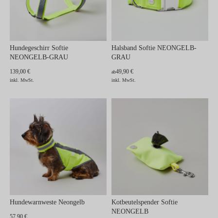
Hundegeschirr Softie
Halsband Softie NEONGELB-
NEONGELB-GRAU
GRAU
139,00 €
49,90 €
ab
inkl. MwSt.
inkl. MwSt.
Hundewarnweste Neongelb
Kotbeutelspender Softie
NEONGELB
57,90 €