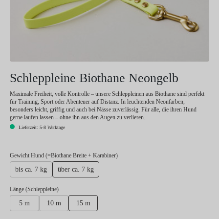
Schleppleine Biothane Neongelb
Maximale Freiheit, volle Kontrolle – unsere Schleppleinen aus Biothane sind perfekt
für Training, Sport oder Abenteuer auf Distanz. In leuchtenden Neonfarben,
besonders leicht, griffig und auch bei Nässe zuverlässig. Für alle, die ihren Hund
gerne laufen lassen – ohne ihn aus den Augen zu verlieren.
Lieferzeit: 5-8 Werktage
auswählen
Gewicht Hund (=Biothane Breite + Karabiner)
bis ca. 7 kg
über ca. 7 kg
auswählen
Länge (Schleppleine)
5 m
10 m
15 m