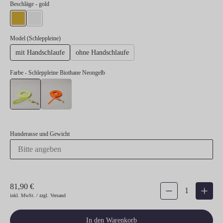
auswählen
Beschläge
- gold
gold
silber
auswählen
Model (Schleppleine)
mit Handschlaufe
ohne Handschlaufe
Farbe
- Schleppleine Biothane Neongelb
Schleppleine Biothane Neongelb
Schleppleine Biothane Neonorange
Hunderasse und Gewicht
81,90 €
Produkt Anzahl: Gib den g
inkl. MwSt. / zzgl. Versand
In den Warenkorb