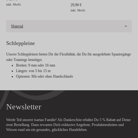
inkl. MwSt.
29,90 €
inkl. MwSt.
Material
Schleppleine
Unsere Schleppleinen bieten Dir die Flexibilität, die Du für ausgedehnte Spaziergänge
oder Trainings benötigst.
Breiten
: 9 mm oder 16 mm
Längen
: von 5 bis 15 m
Optionen
: Mit oder ohne Handschlaufe
Newsletter
Werde Teil unserer isartau Familie! Als Dankeschön erhältst Du
5 % Rabatt
auf Deine
erste Bestellung. Dazu erwarten Dich exklusive Angebote, Produktneuheiten und
Wissen rund um ein gesundes, glückliches Hundeleben.