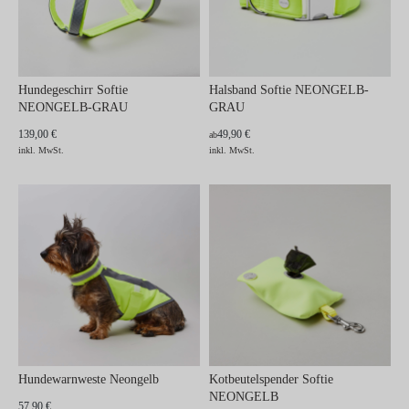
Hundegeschirr Softie
Halsband Softie NEONGELB-
NEONGELB-GRAU
GRAU
139,00 €
49,90 €
ab
inkl. MwSt.
inkl. MwSt.
Hundewarnweste Neongelb
Kotbeutelspender Softie
NEONGELB
57,90 €