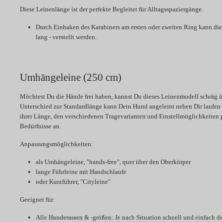
Diese Leinenlänge ist der perfekte Begleiter für Alltagsspaziergänge.
Durch Einhaken des Karabiners am ersten oder zweiten Ring kann die
lang - verstellt werden.
Umhängeleine (250 cm)
Möchtest Du die Hände frei haben, kannst Du dieses Leinenmodell schräg üb
Unterschied zur Standardlänge kann Dein Hund angeleint neben Dir laufen
ihrer Länge, den verschiedenen Tragevarianten und Einstellmöglichkeiten p
Bedürfnisse an.
Anpassungsmöglichkeiten:
als Umhängeleine, "hands-free", quer über den Oberkörper
lange Führleine mit Handschlaufe
oder Kurzführer, "Cityleine"
Geeignet für:
Alle Hunderassen & -größen: Je nach Situation schnell und einfach d