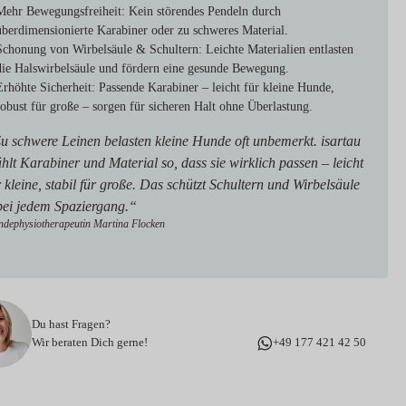
Mehr Bewegungsfreiheit:
Kein störendes Pendeln durch
überdimensionierte Karabiner oder zu schweres Material.
Schonung von Wirbelsäule & Schultern:
Leichte Materialien entlasten
die Halswirbelsäule und fördern eine gesunde Bewegung.
Erhöhte Sicherheit:
Passende Karabiner – leicht für kleine Hunde,
robust für große – sorgen für sicheren Halt ohne Überlastung.
u schwere Leinen belasten kleine Hunde oft unbemerkt. isartau
hlt Karabiner und Material so, dass sie wirklich passen – leicht
r kleine, stabil für große. Das schützt Schultern und Wirbelsäule
bei jedem Spaziergang.“
dephysiotherapeutin Martina Flocken
Du hast Fragen?
Wir beraten Dich gerne!
+49 177 421 42 50