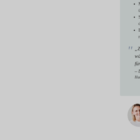
„Z
wä
fü
– 
Hun