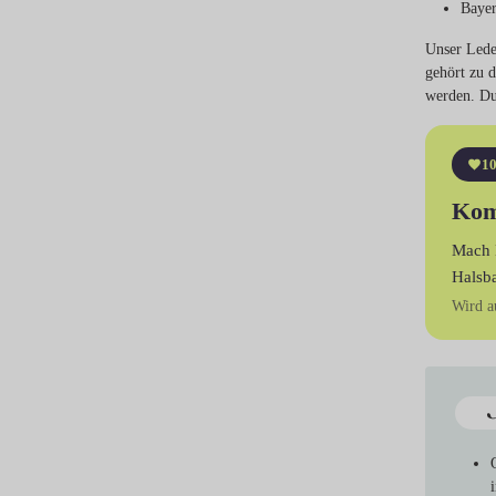
Bayer
Unser Leder
gehört zu 
werden. Du
10
Kom
Mach 
Halsb
Wird a