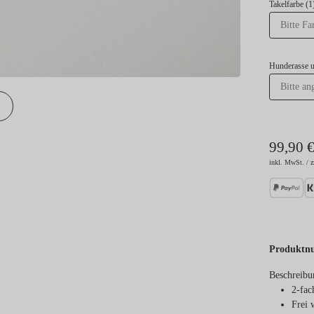
Takelfarbe (1
Hunderasse 
99,90 
inkl. MwSt. / z
Produktn
Beschreibu
2-fac
Frei 