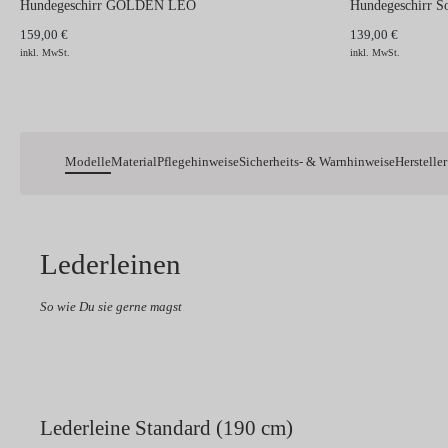
Hundegeschirr GOLDEN LEO
Hundegeschirr 
159,00 €
139,00 €
inkl. MwSt.
inkl. MwSt.
Modelle
Material
Pflegehinweise
Sicherheits- & Warnhinweise
Hersteller
Lederleinen
So wie Du sie gerne magst
Lederleine Standard (190 cm)