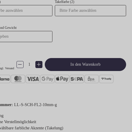
)
Takelfarbe (2)
und Gewicht
€
Produkt Anzahl: Gib den gewünschten Wert ein oder benutze die Schaltflächen um 
In den Warenkorb
zgl. Versand
ummer:
LL-S-SCH-FL2-10mm-g
ng
he Verstellmöglichkeit
wählbare farbliche Akzente (Takelung)