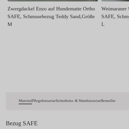
Zwergdackel Enzo auf Hundematte Ortho
Weimaraner 
SAFE, Schmusebezug Teddy Sand,Größe
SAFE, Schmu
M
L
Material
Pflegehinweise
Sicherheits- & Warnhinweise
Hersteller
Bezug SAFE