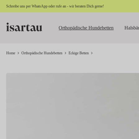
Schreibe uns per
WhatsApp
oder rufe an - wir beraten Dich gerne!
springen
Zur Hauptnavigation springen
Orthopädische Hundebetten
Halsbä
Home
Orthopädische Hundebetten
Eckige Betten