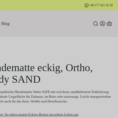
+49 177 421 42 50
Blog
dematte eckig, Ortho,
ddy SAND
hopädische Hundematte Ortho SAFE mit weichem, sandfarbenem Teddybezug
 ideale Liegefläche für Zuhause, im Büro oder unterwegs. Leicht transportierbar
sich auch für das Auto, WoMo und Hotelbesuche.
er:
So sehen unsere Eckige Betten im echten Leben aus