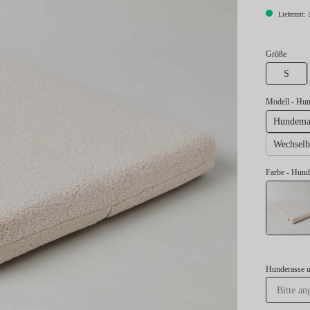
Lieferzeit: 
auswä
Größe
S
Modell
- Hun
Hundemat
Wechsel
Farbe
- Hund
Hunderasse 