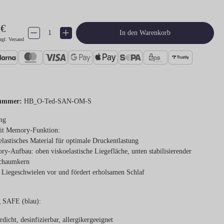
 €
Produkt Anzahl: Gib den gewünschten Wert ein oder benutze die Schaltflächen um 
In den Warenkorb
zgl. Versand
ummer:
HB_O-Ted-SAN-OM-S
ng
it Memory-Funktion:
elastisches Material für optimale Druckentlastung
y-Aufbau: oben viskoelastische Liegefläche, unten stabilisierender
schaumkern
 Liegeschwielen vor und fördert erholsamen Schlaf
 SAFE (blau):
rdicht, desinfizierbar, allergikergeeignet