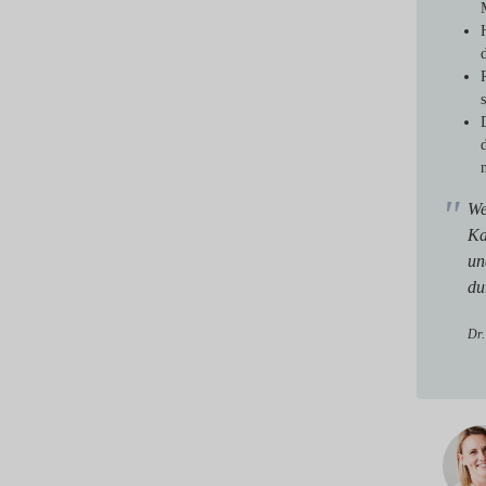
We
Ka
un
du
Dr.