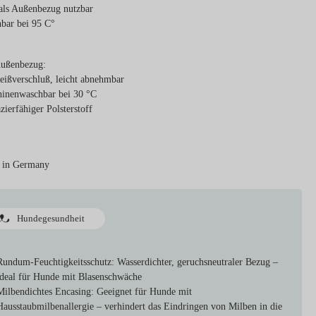
als Außenbezug nutzbar
bar bei 95 C°
Außenbezug:
eißverschluß, leicht abnehmbar
inenwaschbar bei 30 °C
azierfähiger Polsterstoff
 in Germany
Hundegesundheit
Rundum-Feuchtigkeitsschutz:
Wasserdichter, geruchsneutraler Bezug –
ideal für Hunde mit Blasenschwäche
Milbendichtes Encasing:
Geeignet für Hunde mit
Hausstaubmilbenallergie – verhindert das Eindringen von Milben in die