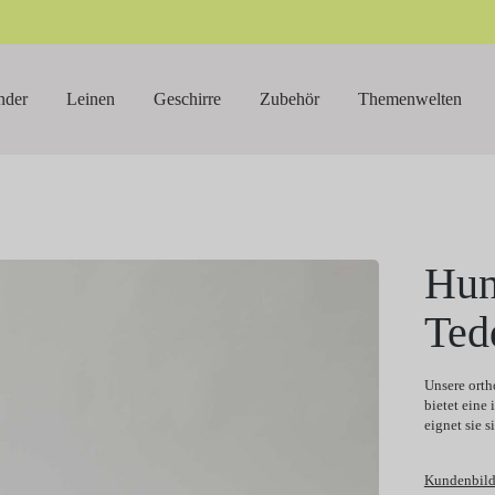
nder
Leinen
Geschirre
Zubehör
Themenwelten
Hun
Te
Unsere ort
bietet eine
eignet sie 
Kundenbild