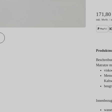
171,80
inkl. MwSt. / z
Produktn
Beschreibu
Matratze m
visko
Memor
Kalt
beugt
Innenbezug
wasse