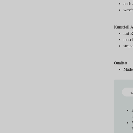
auch 
wasch
Kunstfell 
mit R
masch
strap
Qualität:
Made